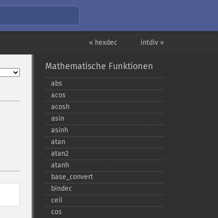
« hexdec
intdiv »
Mathematische Funktionen
abs
acos
acosh
asin
asinh
atan
atan2
atanh
base_​convert
bindec
ceil
cos