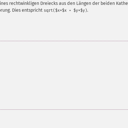
nes rechtwinkligen Dreiecks aus den Längen der beiden Kath
rung. Dies entspricht
.
sqrt($x*$x + $y*$y)