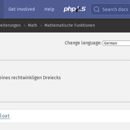
Get Involved
Help
Search docs
eiterungen
Math
Mathematische Funktionen
Change language:
ines rechtwinkligen Dreiecks
loat