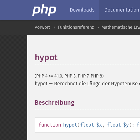
Downloads
Documentation
Vorwort
Funktionsreferenz
Mathematische Erw
hypot
(PHP 4 >= 4.1.0, PHP 5, PHP 7, PHP 8)
hypot
—
Berechnet die Länge der Hypotenuse e
Beschreibung
¶
function
hypot
(
float
$x
,
float
$y
):
f