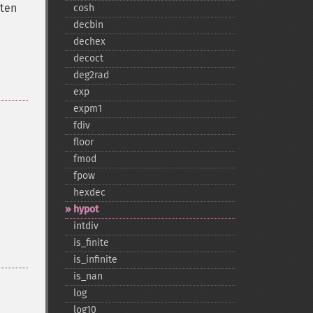
eten
cosh
decbin
dechex
decoct
deg2rad
exp
expm1
fdiv
floor
fmod
fpow
hexdec
hypot
intdiv
is_​finite
is_​infinite
is_​nan
log
log10