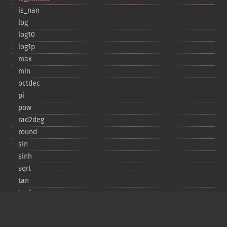
is_​nan
log
log10
log1p
max
min
octdec
pi
pow
rad2deg
round
sin
sinh
sqrt
tan
tanh