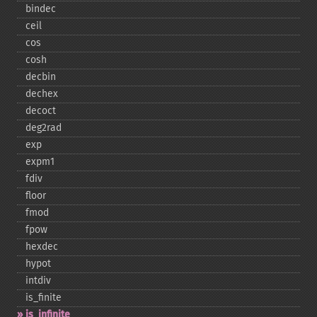
bindec
ceil
cos
cosh
decbin
dechex
decoct
deg2rad
exp
expm1
fdiv
floor
fmod
fpow
hexdec
hypot
intdiv
is_​finite
is_​infinite