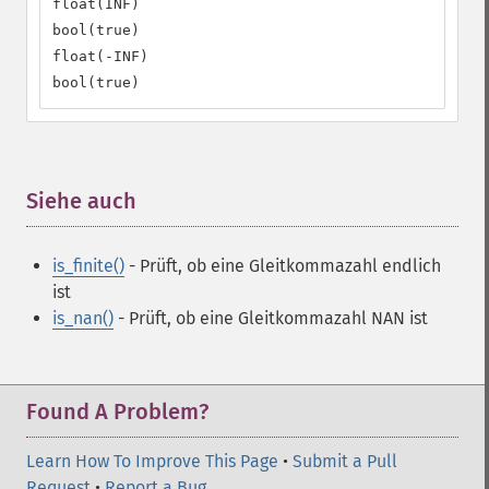
float(INF)

bool(true)

float(-INF)

bool(true)
Siehe auch
¶
is_finite()
- Prüft, ob eine Gleitkommazahl endlich
ist
is_nan()
- Prüft, ob eine Gleitkommazahl NAN ist
Found A Problem?
Learn How To Improve This Page
•
Submit a Pull
Request
•
Report a Bug