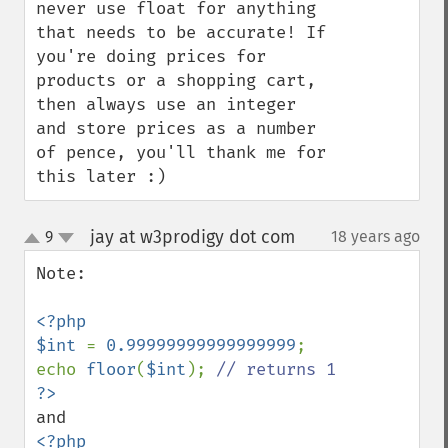
never use float for anything 
that needs to be accurate! If 
you're doing prices for 
products or a shopping cart, 
then always use an integer 
and store prices as a number 
of pence, you'll thank me for 
this later :)
jay at w3prodigy dot com
9
18 years ago
¶
up
down
Note:

<?php

$int 
= 
0.99999999999999999
;

echo 
floor
(
$int
); 
<?php
