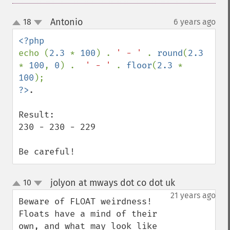
Antonio
18
6 years ago
¶
up
down
echo (
2.3 
* 
100
) . 
' - ' 
. 
round
(
2.3 
* 
100
, 
0
) .  
' - ' 
. 
floor
(
2.3 
* 
100
?>
.

Result:

230 - 230 - 229

Be careful!
jolyon at mways dot co dot uk
10
¶
up
down
21 years ago
Beware of FLOAT weirdness!

Floats have a mind of their 
own, and what may look like 