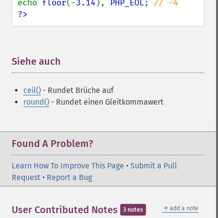
echo 
floor
(-
3.14
), 
PHP_EOL
; 
?>
Siehe auch
¶
ceil()
- Rundet Brüche auf
round()
- Rundet einen Gleitkommawert
Found A Problem?
Learn How To Improve This Page
•
Submit a Pull
Request
•
Report a Bug
＋
User Contributed Notes
add a note
3 notes