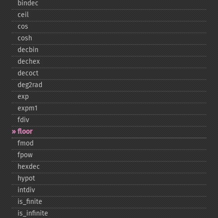
bindec
ceil
cos
cosh
decbin
dechex
decoct
deg2rad
exp
expm1
fdiv
floor
fmod
fpow
hexdec
hypot
intdiv
is_​finite
is_​infinite