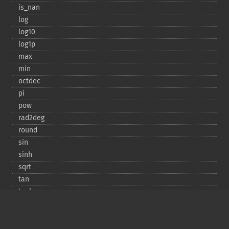
is_​nan
log
log10
log1p
max
min
octdec
pi
pow
rad2deg
round
sin
sinh
sqrt
tan
tanh