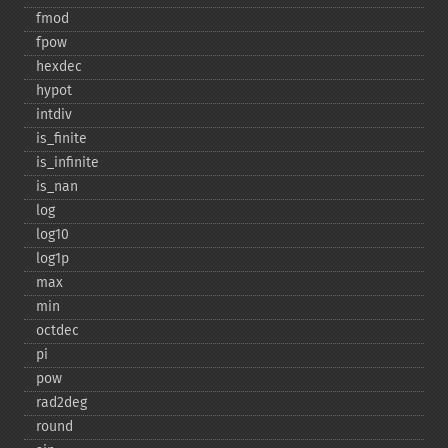
fmod
fpow
hexdec
hypot
intdiv
is_​finite
is_​infinite
is_​nan
log
log10
log1p
max
min
octdec
pi
pow
rad2deg
round