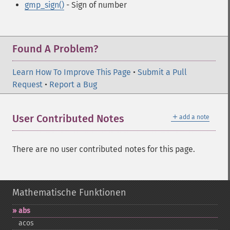
gmp_sign()
- Sign of number
Found A Problem?
Learn How To Improve This Page
•
Submit a Pull
Request
•
Report a Bug
＋
User Contributed Notes
add a note
There are no user contributed notes for this page.
Mathematische Funktionen
abs
acos