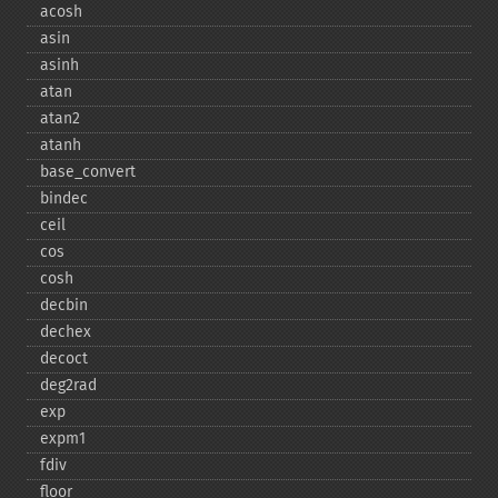
acosh
asin
asinh
atan
atan2
atanh
base_​convert
bindec
ceil
cos
cosh
decbin
dechex
decoct
deg2rad
exp
expm1
fdiv
floor