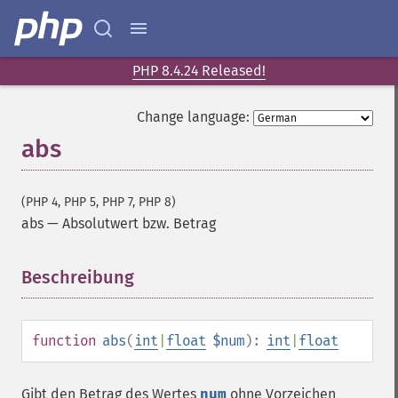
PHP 8.4.24 Released!
Change language:
abs
(PHP 4, PHP 5, PHP 7, PHP 8)
abs
—
Absolutwert bzw. Betrag
Beschreibung
¶
function
abs
(
int
|
float
$num
):
int
|
float
Gibt den Betrag des Wertes
num
ohne Vorzeichen