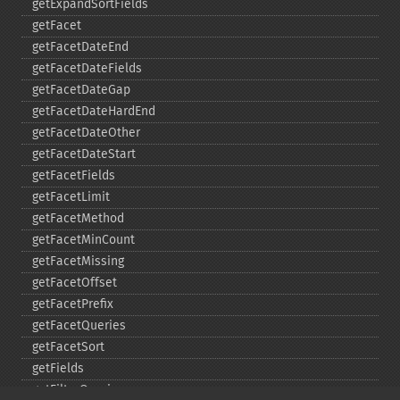
getExpandSortFields
getFacet
getFacetDateEnd
getFacetDateFields
getFacetDateGap
getFacetDateHardEnd
getFacetDateOther
getFacetDateStart
getFacetFields
getFacetLimit
getFacetMethod
getFacetMinCount
getFacetMissing
getFacetOffset
getFacetPrefix
getFacetQueries
getFacetSort
getFields
getFilterQueries