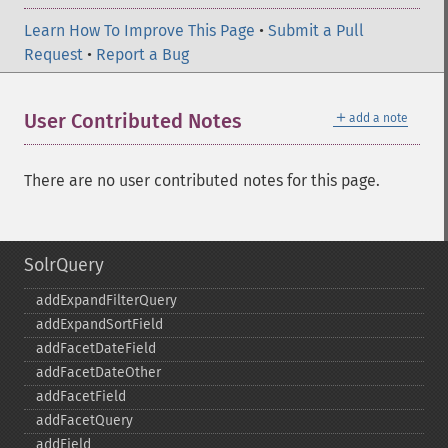
Learn How To Improve This Page
•
Submit a Pull
Request
•
Report a Bug
＋
User Contributed Notes
add a note
There are no user contributed notes for this page.
SolrQuery
addExpandFilterQuery
addExpandSortField
addFacetDateField
addFacetDateOther
addFacetField
addFacetQuery
addField