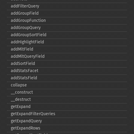
addFilterQuery
addGroupField
addGroupFunction
addGroupQuery
addGroupSortField
addHighlightField
addMltField
addMltQueryField
addSortField
addStatsFacet
addStatsField
collapse
_​_​construct
_​_​destruct
getExpand
getExpandFilterQueries
getExpandQuery
getExpandRows