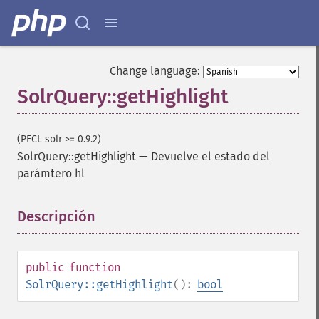
Change language:
SolrQuery::getHighlight
(PECL solr >= 0.9.2)
SolrQuery::getHighlight
—
Devuelve el estado del
parámtero hl
Descripción
¶
public
function
SolrQuery::getHighlight
():
bool