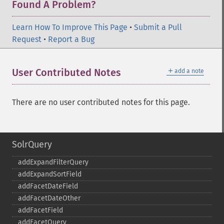
Found A Problem?
Learn How To Improve This Page
•
Submit a Pull
Request
•
Report a Bug
＋
User Contributed Notes
add a note
There are no user contributed notes for this page.
SolrQuery
addExpandFilterQuery
addExpandSortField
addFacetDateField
addFacetDateOther
addFacetField
addFacetQuery