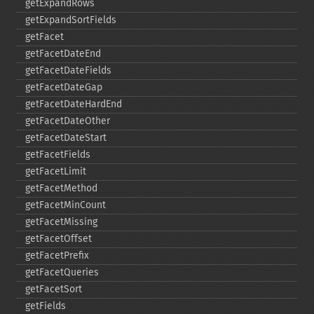
getExpandRows
getExpandSortFields
getFacet
getFacetDateEnd
getFacetDateFields
getFacetDateGap
getFacetDateHardEnd
getFacetDateOther
getFacetDateStart
getFacetFields
getFacetLimit
getFacetMethod
getFacetMinCount
getFacetMissing
getFacetOffset
getFacetPrefix
getFacetQueries
getFacetSort
getFields