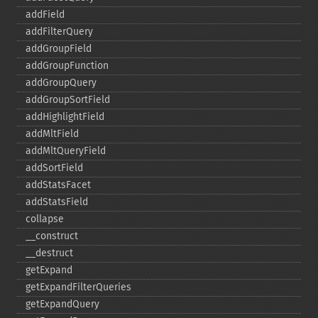
addField
addFilterQuery
addGroupField
addGroupFunction
addGroupQuery
addGroupSortField
addHighlightField
addMltField
addMltQueryField
addSortField
addStatsFacet
addStatsField
collapse
_​_​construct
_​_​destruct
getExpand
getExpandFilterQueries
getExpandQuery