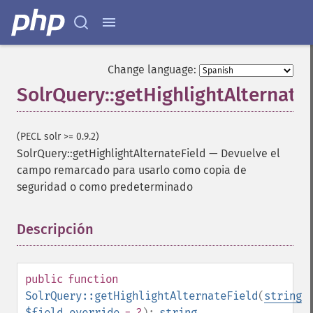
Change language:
SolrQuery::getHighlightAlternate
(PECL solr >= 0.9.2)
SolrQuery::getHighlightAlternateField
—
Devuelve el
campo remarcado para usarlo como copia de
seguridad o como predeterminado
Descripción
¶
public
function
SolrQuery::getHighlightAlternateField
(
string
$field_override
= ?
):
string