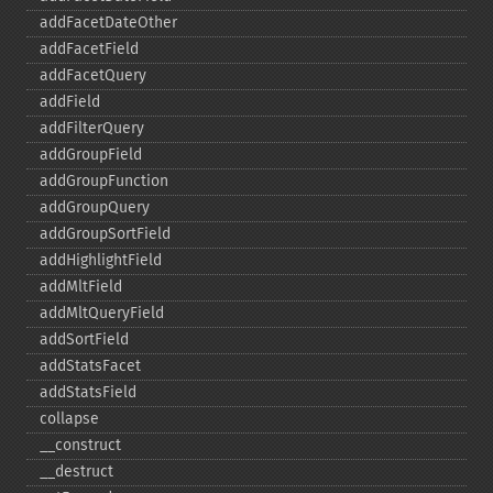
addFacetDateOther
addFacetField
addFacetQuery
addField
addFilterQuery
addGroupField
addGroupFunction
addGroupQuery
addGroupSortField
addHighlightField
addMltField
addMltQueryField
addSortField
addStatsFacet
addStatsField
collapse
_​_​construct
_​_​destruct