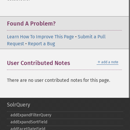
Found A Problem?
Learn How To Improve This Page
•
Submit a Pull
Request
•
Report a Bug
＋
User Contributed Notes
add a note
There are no user contributed notes for this page.
SolrQuery
addExpandFilterQuery
addExpandSortField
addFacetDateField