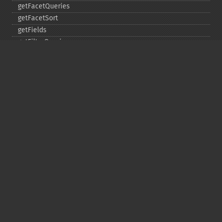
getFacetQueries
getFacetSort
getFields
getFilterQueries
getGroup
getGroupCachePercent
getGroupFacet
getGroupFields
getGroupFormat
getGroupFunctions
getGroupLimit
getGroupMain
getGroupNGroups
getGroupOffset
getGroupQueries
getGroupSortFields
getGroupTruncate
getHighlight
getHighlightAlternateField