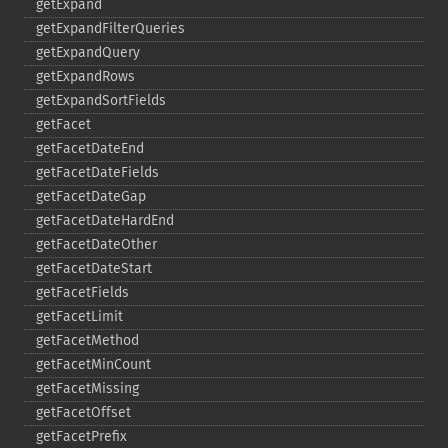
getExpand
getExpandFilterQueries
getExpandQuery
getExpandRows
getExpandSortFields
getFacet
getFacetDateEnd
getFacetDateFields
getFacetDateGap
getFacetDateHardEnd
getFacetDateOther
getFacetDateStart
getFacetFields
getFacetLimit
getFacetMethod
getFacetMinCount
getFacetMissing
getFacetOffset
getFacetPrefix