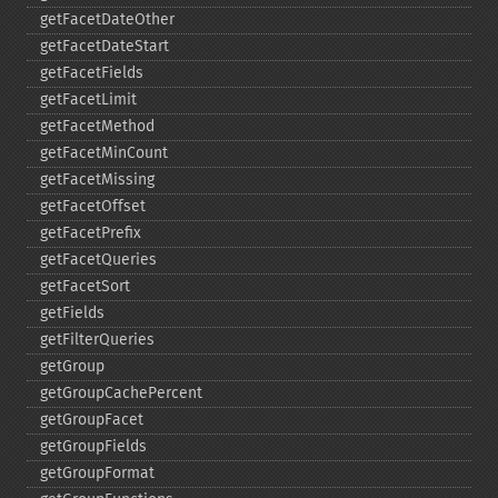
getFacetDateOther
getFacetDateStart
getFacetFields
getFacetLimit
getFacetMethod
getFacetMinCount
getFacetMissing
getFacetOffset
getFacetPrefix
getFacetQueries
getFacetSort
getFields
getFilterQueries
getGroup
getGroupCachePercent
getGroupFacet
getGroupFields
getGroupFormat