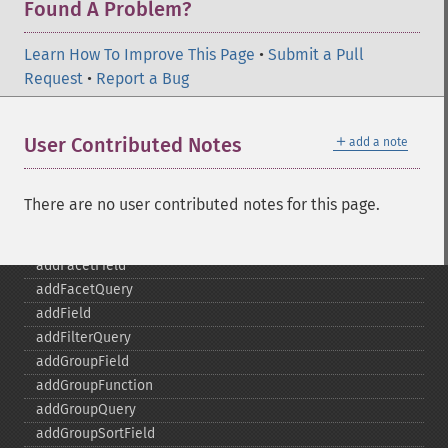
Found A Problem?
Learn How To Improve This Page
•
Submit a Pull
Request
•
Report a Bug
SolrQuery
＋
User Contributed Notes
add a note
addExpandFilterQuery
addExpandSortField
There are no user contributed notes for this page.
addFacetDateField
addFacetDateOther
addFacetField
addFacetQuery
addField
addFilterQuery
addGroupField
addGroupFunction
addGroupQuery
addGroupSortField