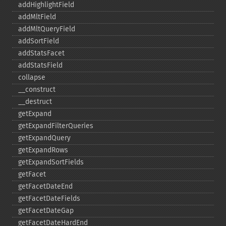
addHighlightField
addMltField
addMltQueryField
addSortField
addStatsFacet
addStatsField
collapse
_​_​construct
_​_​destruct
getExpand
getExpandFilterQueries
getExpandQuery
getExpandRows
getExpandSortFields
getFacet
getFacetDateEnd
getFacetDateFields
getFacetDateGap
getFacetDateHardEnd