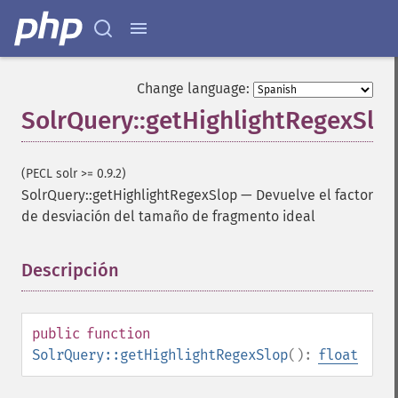
Change language:
SolrQuery::getHighlightRegexSlo
(PECL solr >= 0.9.2)
SolrQuery::getHighlightRegexSlop
—
Devuelve el factor
de desviación del tamaño de fragmento ideal
Descripción
¶
public
function
SolrQuery::getHighlightRegexSlop
():
float