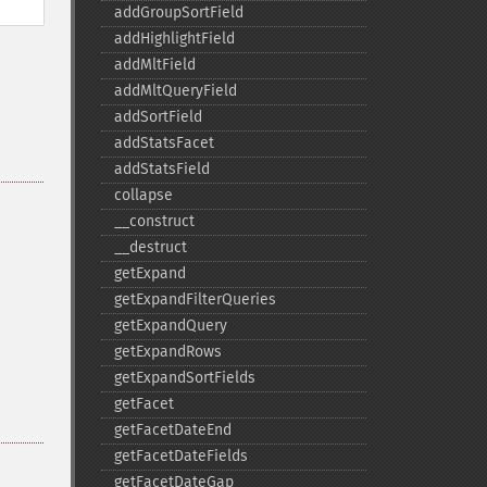
addGroupSortField
addHighlightField
addMltField
addMltQueryField
addSortField
addStatsFacet
addStatsField
collapse
_​_​construct
_​_​destruct
getExpand
getExpandFilterQueries
getExpandQuery
getExpandRows
getExpandSortFields
getFacet
getFacetDateEnd
getFacetDateFields
getFacetDateGap