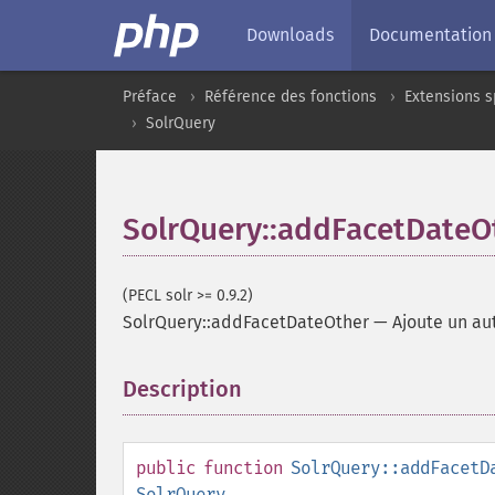
Downloads
Documentation
Préface
Référence des fonctions
Extensions s
SolrQuery
SolrQuery::addFacetDateO
(PECL solr >= 0.9.2)
SolrQuery::addFacetDateOther
—
Ajoute un au
Description
¶
public
function
SolrQuery::addFacetD
SolrQuery