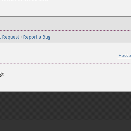
l Request
•
Report a Bug
＋
add a
ge.