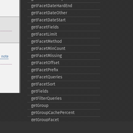
getFacetDateHardEnd
getFacetDateOther
getFacetDateStart
getFacetFields
getFacetLimit
getFacetMethod
getFacetMinCount
getFacetMissing
 note
getFacetOffset
getFacetPrefix
getFacetQueries
getFacetSort
getFields
getFilterQueries
getGroup
getGroupCachePercent
getGroupFacet
getGroupFields