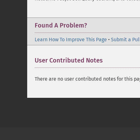
Found A Problem?
Learn How To Improve This Page
•
Submit a Pul
User Contributed Notes
There are no user contributed notes for this pa