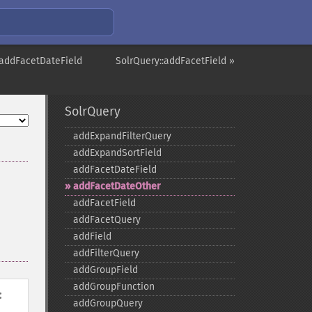
:addFacetDateField
SolrQuery::addFacetField »
SolrQuery
addExpandFilterQuery
addExpandSortField
addFacetDateField
addFacetDateOther
addFacetField
addFacetQuery
addField
addFilterQuery
addGroupField
addGroupFunction
:
addGroupQuery