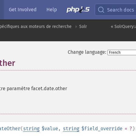
Get Involved
Help
Search docs
pécifiques aux moteurs de recherche
Solr
« SolrQuery:
Change language:
ther
tre paramètre facet.date.other
ateOther
(
string
$value
,
string
$field_override
= ?
)