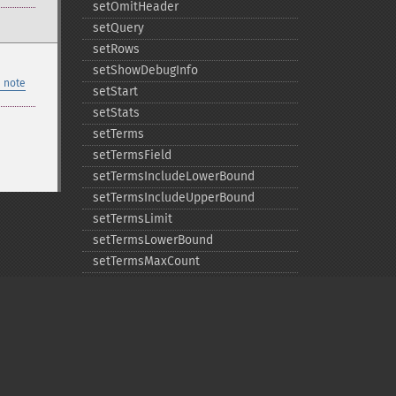
setOmitHeader
setQuery
setRows
setShowDebugInfo
 note
setStart
setStats
setTerms
setTermsField
setTermsIncludeLowerBound
setTermsIncludeUpperBound
setTermsLimit
setTermsLowerBound
setTermsMaxCount
setTermsMinCount
setTermsPrefix
setTermsReturnRaw
setTermsSort
setTermsUpperBound
setTimeAllowed