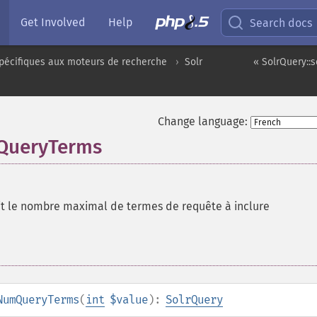
Get Involved
Help
Search docs
pécifiques aux moteurs de recherche
Solr
« SolrQuery::
Change language:
QueryTerms
it le nombre maximal de termes de requête à inclure
NumQueryTerms
(
int
$value
):
SolrQuery