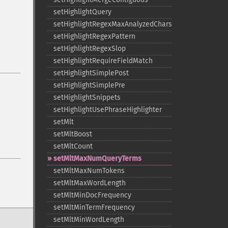
setHighlightQuery
setHighlightRegexMaxAnalyzedChars
setHighlightRegexPattern
setHighlightRegexSlop
setHighlightRequireFieldMatch
setHighlightSimplePost
setHighlightSimplePre
setHighlightSnippets
setHighlightUsePhraseHighlighter
setMlt
setMltBoost
setMltCount
setMltMaxNumQueryTerms
setMltMaxNumTokens
setMltMaxWordLength
setMltMinDocFrequency
setMltMinTermFrequency
setMltMinWordLength