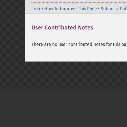
Learn How To Improve This Page
•
Submit a Pul
User Contributed Notes
There are no user contributed notes for this pa