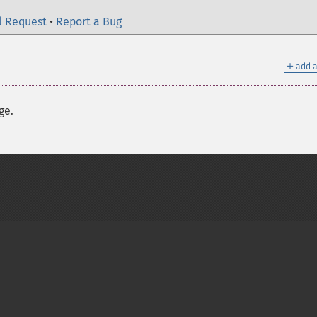
l Request
•
Report a Bug
＋
add a
ge.