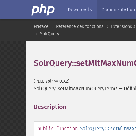
Downloads
Documentation
Préface
Référence des fonctions
Extensions s
SolrQuery
SolrQuery::setMltMaxNum
(PECL solr >= 0.9.2)
SolrQuery::setMltMaxNumQueryTerms
—
Défin
Description
¶
public
function
SolrQuery::setMltMax