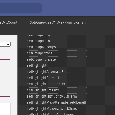
setFacetSort
setGroup
setGroupCachePercent
setMltCount
setGroupFacet
SolrQuery::setMltMaxNumTokens »
setGroupFormat
setGroupLimit
setGroupMain
setGroupNGroups
setGroupOffset
setGroupTruncate
setHighlight
setHighlightAlternateField
setHighlightFormatter
setHighlightFragmenter
setHighlightFragsize
setHighlightHighlightMultiTerm
setHighlightMaxAlternateFieldLength
setHighlightMaxAnalyzedChars
setHighlightMergeContiguous