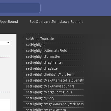
setGroupFacet
setGroupFormat
setGroupLimit
setGroupMain
eUpperBound
SolrQuery::setTermsLowerBound »
setGroupNGroups
setGroupOffset
setGroupTruncate
setHighlight
setHighlightAlternateField
setHighlightFormatter
setHighlightFragmenter
setHighlightFragsize
setHighlightHighlightMultiTerm
setHighlightMaxAlternateFieldLength
setHighlightMaxAnalyzedChars
setHighlightMergeContiguous
setHighlightQuery
setHighlightRegexMaxAnalyzedChars
setHighlightRegexPattern