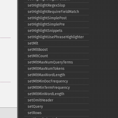
setHighlightRegexSlop
setHighlightRequireFieldMatch
setHighlightSimplePost
setHighlightSimplePre
setHighlightSnippets
setHighlightUsePhraseHighlighter
setMlt
setMltBoost
setMltCount
setMltMaxNumQueryTerms
setMltMaxNumTokens
setMltMaxWordLength
setMltMinDocFrequency
setMltMinTermFrequency
setMltMinWordLength
setOmitHeader
setQuery
setRows