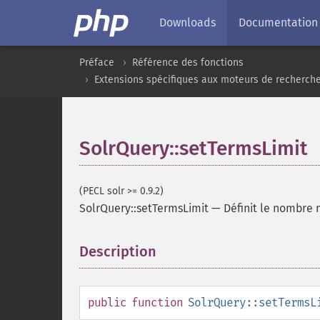
Downloads
Documentation
Préface
Référence des fonctions
Extensions spécifiques aux moteurs de recherch
SolrQuery::setTermsLimit
(PECL solr >= 0.9.2)
SolrQuery::setTermsLimit
—
Définit le nombre
Description
¶
public
function
SolrQuery::setTermsL