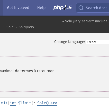
Get Involved
Help
Search docs
« SolrQuery::setTermsInclud
e
Solr
SolrQuery
Change language:
 maximal de termes à retourner
imit
(
int
$limit
):
SolrQuery