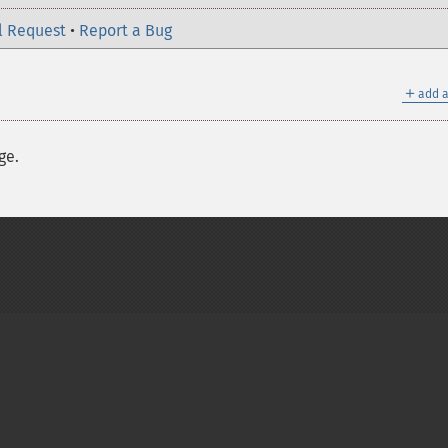
l Request
•
Report a Bug
＋
add a
ge.