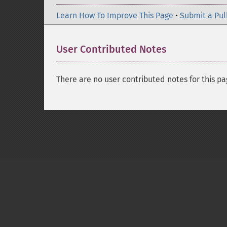
Learn How To Improve This Page
•
Submit a Pul
User Contributed Notes
There are no user contributed notes for this pa