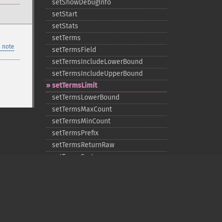
setShowDebugInfo
setStart
setStats
setTerms
 note
setTermsField
setTermsIncludeLowerBound
setTermsIncludeUpperBound
setTermsLimit
setTermsLowerBound
setTermsMaxCount
setTermsMinCount
setTermsPrefix
setTermsReturnRaw
setTermsSort
setTermsUpperBound
setTimeAllowed