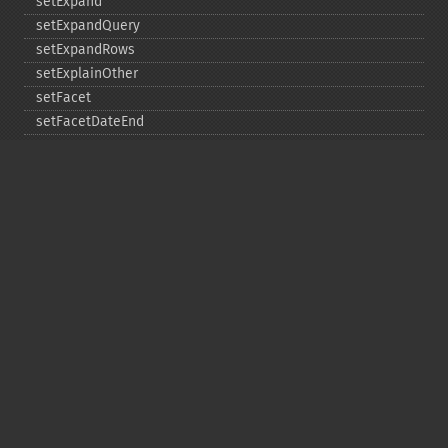
setExpand
setExpandQuery
setExpandRows
setExplainOther
setFacet
setFacetDateEnd
setFacetDateGap
setFacetDateHardEnd
setFacetDateStart
setFacetEnumCacheMinDefaultFrequency
setFacetLimit
setFacetMethod
setFacetMinCount
setFacetMissing
setFacetOffset
setFacetPrefix
setFacetSort
setGroup
setGroupCachePercent