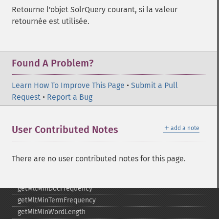
getHighlightQuery
Retourne l'objet SolrQuery courant, si la valeur
getHighlightRegexMaxAnalyzedChars
retournée est utilisée.
getHighlightRegexPattern
getHighlightRegexSlop
getHighlightRequireFieldMatch
getHighlightSimplePost
Found A Problem?
getHighlightSimplePre
getHighlightSnippets
Learn How To Improve This Page
•
Submit a Pull
getHighlightUsePhraseHighlighter
Request
•
Report a Bug
getMlt
getMltBoost
＋
User Contributed Notes
add a note
getMltCount
getMltFields
getMltMaxNumQueryTerms
There are no user contributed notes for this page.
getMltMaxNumTokens
getMltMaxWordLength
getMltMinDocFrequency
getMltMinTermFrequency
getMltMinWordLength