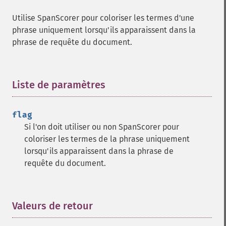
getGroupFunctions
Utilise SpanScorer pour coloriser les termes d'une
getGroupLimit
phrase uniquement lorsqu'ils apparaissent dans la
getGroupMain
phrase de requête du document.
getGroupNGroups
getGroupOffset
getGroupQueries
getGroupSortFields
Liste de paramètres
¶
getGroupTruncate
getHighlight
flag
getHighlightAlternateField
Si l'on doit utiliser ou non SpanScorer pour
getHighlightFields
coloriser les termes de la phrase uniquement
getHighlightFormatter
lorsqu'ils apparaissent dans la phrase de
getHighlightFragmenter
requête du document.
getHighlightFragsize
getHighlightHighlightMultiTerm
getHighlightMaxAlternateFieldLength
getHighlightMaxAnalyzedChars
Valeurs de retour
¶
getHighlightMergeContiguous