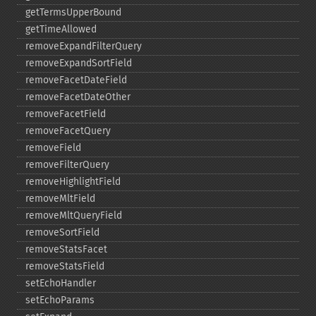
getTermsUpperBound
getTimeAllowed
removeExpandFilterQuery
removeExpandSortField
removeFacetDateField
removeFacetDateOther
removeFacetField
removeFacetQuery
removeField
removeFilterQuery
removeHighlightField
removeMltField
removeMltQueryField
removeSortField
removeStatsFacet
removeStatsField
setEchoHandler
setEchoParams