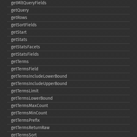
getMltQueryFields
getQuery
getRows
getSortFields
getStart
getStats
getStatsFacets
getStatsFields
getTerms
getTermsField
getTermsIncludeLowerBound
getTermsIncludeUpperBound
getTermsLimit
getTermsLowerBound
getTermsMaxCount
getTermsMinCount
getTermsPrefix
getTermsReturnRaw
getTermsSort