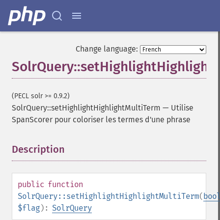
getFacetDateHardEnd
getFacetDateOther
getFacetDateStart
getFacetFields
Change language:
getFacetLimit
SolrQuery::setHighlightHighlight
getFacetMethod
getFacetMinCount
getFacetMissing
(PECL solr >= 0.9.2)
getFacetOffset
SolrQuery::setHighlightHighlightMultiTerm
—
Utilise
getFacetPrefix
SpanScorer pour coloriser les termes d'une phrase
getFacetQueries
getFacetSort
getFields
Description
¶
getFilterQueries
getGroup
getGroupCachePercent
public
function
getGroupFacet
SolrQuery::setHighlightHighlightMultiTerm
(
boo
getGroupFields
$flag
):
SolrQuery
getGroupFormat