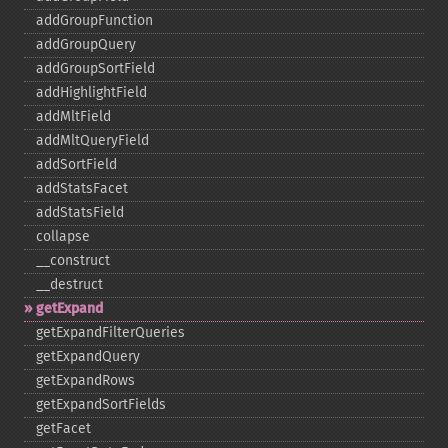
addGroupFunction
addGroupQuery
addGroupSortField
addHighlightField
addMltField
addMltQueryField
addSortField
addStatsFacet
addStatsField
collapse
_​_​construct
_​_​destruct
getExpand
getExpandFilterQueries
getExpandQuery
getExpandRows
getExpandSortFields
getFacet