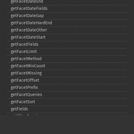
getFacetDateEnd
getFacetDateFields
getFacetDateGap
getFacetDateHardEnd
getFacetDateOther
getFacetDateStart
getFacetFields
getFacetLimit
getFacetMethod
getFacetMinCount
getFacetMissing
getFacetOffset
getFacetPrefix
getFacetQueries
getFacetSort
getFields
getFilterQueries
getGroup
getGroupCachePercent