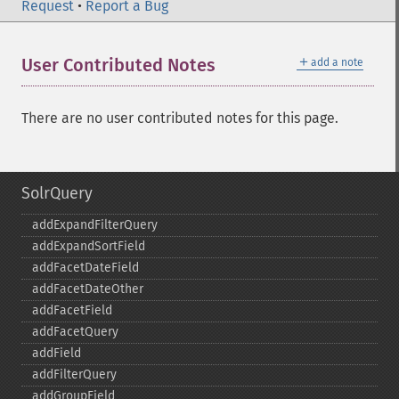
Request
•
Report a Bug
＋
User Contributed Notes
add a note
There are no user contributed notes for this page.
SolrQuery
addExpandFilterQuery
addExpandSortField
addFacetDateField
addFacetDateOther
addFacetField
addFacetQuery
addField
addFilterQuery
addGroupField