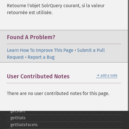
getHighlightSnippets
Retourne l'objet SolrQuery courant, si la valeur
getHighlightUsePhraseHighlighter
retournée est utilisée.
getMlt
getMltBoost
getMltCount
getMltFields
Found A Problem?
getMltMaxNumQueryTerms
getMltMaxNumTokens
Learn How To Improve This Page
•
Submit a Pull
getMltMaxWordLength
Request
•
Report a Bug
getMltMinDocFrequency
getMltMinTermFrequency
＋
User Contributed Notes
add a note
getMltMinWordLength
getMltQueryFields
getQuery
There are no user contributed notes for this page.
getRows
getSortFields
getStart
getStats
getStatsFacets