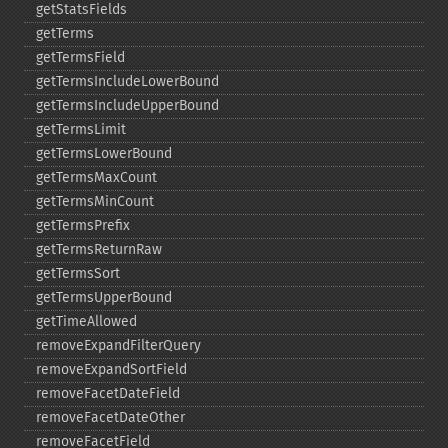
getStatsFields
getTerms
getTermsField
getTermsIncludeLowerBound
getTermsIncludeUpperBound
getTermsLimit
getTermsLowerBound
getTermsMaxCount
getTermsMinCount
getTermsPrefix
getTermsReturnRaw
getTermsSort
getTermsUpperBound
getTimeAllowed
removeExpandFilterQuery
removeExpandSortField
removeFacetDateField
removeFacetDateOther
removeFacetField