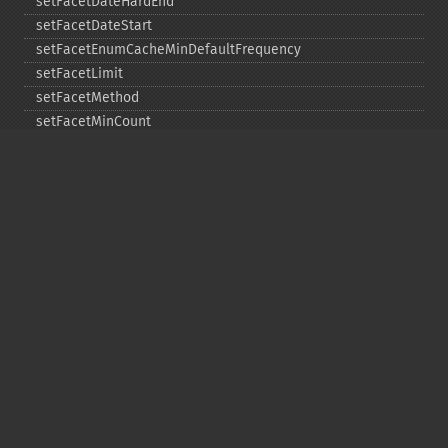
setFacetDateHardEnd
setFacetDateStart
setFacetEnumCacheMinDefaultFrequency
setFacetLimit
setFacetMethod
setFacetMinCount
setFacetMissing
setFacetOffset
setFacetPrefix
setFacetSort
setGroup
setGroupCachePercent
setGroupFacet
setGroupFormat
setGroupLimit
setGroupMain
setGroupNGroups
setGroupOffset
setGroupTruncate