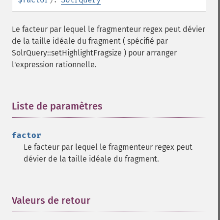
getGroupTruncate
getHighlight
Le facteur par lequel le fragmenteur regex peut dévier
getHighlightAlternateField
de la taille idéale du fragment ( spécifié par
getHighlightFields
SolrQuery::setHighlightFragsize ) pour arranger
getHighlightFormatter
l'expression rationnelle.
getHighlightFragmenter
getHighlightFragsize
getHighlightHighlightMultiTerm
getHighlightMaxAlternateFieldLength
Liste de paramètres
¶
getHighlightMaxAnalyzedChars
getHighlightMergeContiguous
factor
getHighlightQuery
Le facteur par lequel le fragmenteur regex peut
getHighlightRegexMaxAnalyzedChars
dévier de la taille idéale du fragment.
getHighlightRegexPattern
getHighlightRegexSlop
getHighlightRequireFieldMatch
getHighlightSimplePost
Valeurs de retour
¶
getHighlightSimplePre