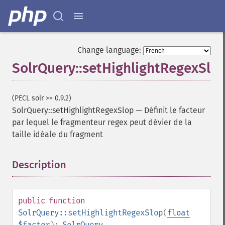
getFacetMissing
getFacetOffset
getFacetPrefix
getFacetQueries
Change language:
getFacetSort
SolrQuery::setHighlightRegexSlo
getFields
getFilterQueries
getGroup
(PECL solr >= 0.9.2)
getGroupCachePercent
SolrQuery::setHighlightRegexSlop
—
Définit le facteur
getGroupFacet
par lequel le fragmenteur regex peut dévier de la
getGroupFields
taille idéale du fragment
getGroupFormat
getGroupFunctions
getGroupLimit
Description
¶
getGroupMain
getGroupNGroups
getGroupOffset
public
function
getGroupQueries
SolrQuery::setHighlightRegexSlop
(
float
getGroupSortFields
$factor
):
SolrQuery