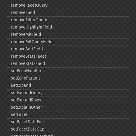
removeFacetQuery
removeField
removeFilterQuery
removeHighlightField
removeMltField
removeMltQueryField
removeSortField
removeStatsFacet
removeStatsField
setEchoHandler
setEchoParams
setExpand
setExpandQuery
setExpandRows
setExplainOther
setFacet
setFacetDateEnd
setFacetDateGap