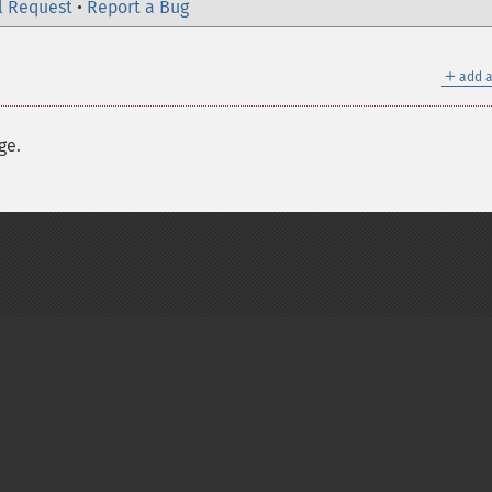
l Request
•
Report a Bug
＋
add a
ge.
on Group
My PHP.net
Contact
Other PHP.net sites