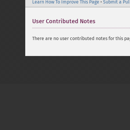
Learn How To Improve This Page
•
Submit a Pul
User Contributed Notes
There are no user contributed notes for this pa
Copyright © 2001-2026 The PHP Documentati