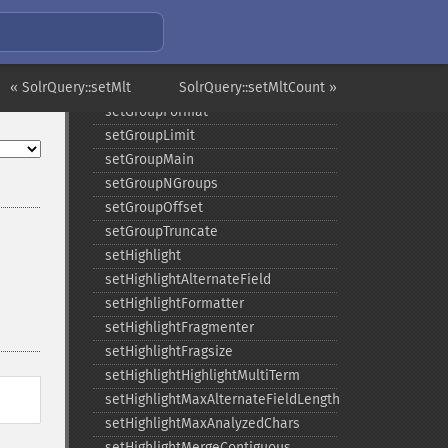
setFacetSort
setGroup
setGroupCachePercent
« SolrQuery::setMlt
setGroupFacet
SolrQuery::setMltCount »
setGroupFormat
setGroupLimit
setGroupMain
setGroupNGroups
setGroupOffset
setGroupTruncate
setHighlight
setHighlightAlternateField
setHighlightFormatter
setHighlightFragmenter
setHighlightFragsize
setHighlightHighlightMultiTerm
setHighlightMaxAlternateFieldLength
setHighlightMaxAnalyzedChars
setHighlightMergeContiguous