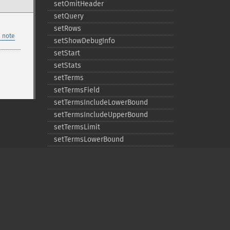
setOmitHeader
setQuery
setRows
 note
setShowDebugInfo
setStart
setStats
setTerms
setTermsField
setTermsIncludeLowerBound
setTermsIncludeUpperBound
setTermsLimit
setTermsLowerBound
setTermsMaxCount
setTermsMinCount
setTermsPrefix
setTermsReturnRaw
setTermsSort
setTermsUpperBound
Privacy policy
setTimeAllowed