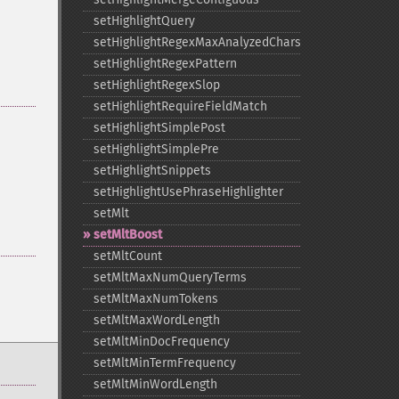
setHighlightQuery
setHighlightRegexMaxAnalyzedChars
setHighlightRegexPattern
setHighlightRegexSlop
setHighlightRequireFieldMatch
setHighlightSimplePost
setHighlightSimplePre
setHighlightSnippets
setHighlightUsePhraseHighlighter
setMlt
setMltBoost
setMltCount
setMltMaxNumQueryTerms
setMltMaxNumTokens
setMltMaxWordLength
setMltMinDocFrequency
setMltMinTermFrequency
setMltMinWordLength