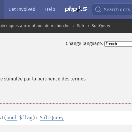
Get Involved
Help
Search docs
pécifiques aux moteurs de recherche
Solr
SolrQuery
Change language:
tre stimulée par la pertinence des termes
st
(
bool
$flag
):
SolrQuery