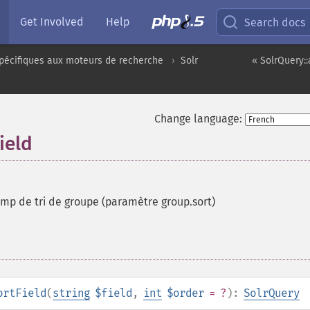
Get Involved
Help
Search docs
pécifiques aux moteurs de recherche
Solr
« SolrQuery:
Change language:
ield
mp de tri de groupe (paramètre group.sort)
ortField
(
string
$field
,
int
$order
= ?
):
SolrQuery