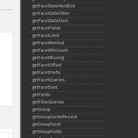
getFacetDateHardEnd
getFacetDateOther
getFacetDateStart
getFacetFields
getFacetLimit
getFacetMethod
getFacetMinCount
getFacetMissing
getFacetOffset
getFacetPrefix
getFacetQueries
getFacetSort
getFields
getFilterQueries
getGroup
getGroupCachePercent
getGroupFacet
getGroupFields