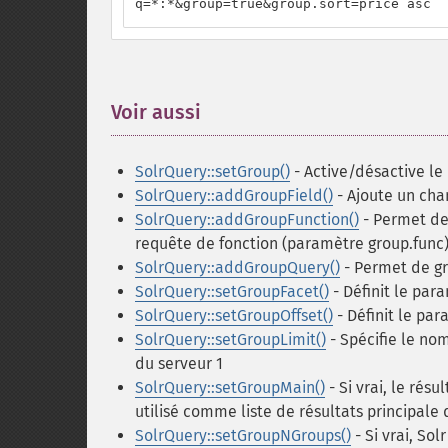
q=*:*&group=true&group.sort=price asc
Voir aussi
¶
SolrQuery::setGroup()
- Active/désactive le
SolrQuery::addGroupField()
- Ajoute un cham
SolrQuery::addGroupFunction()
- Permet de 
requête de fonction (paramètre group.func
SolrQuery::addGroupQuery()
- Permet de gr
SolrQuery::setGroupFacet()
- Définit le par
SolrQuery::setGroupOffset()
- Définit le par
SolrQuery::setGroupLimit()
- Spécifie le no
du serveur 1
SolrQuery::setGroupMain()
- Si vrai, le ré
utilisé comme liste de résultats principale
SolrQuery::setGroupNGroups()
- Si vrai, So