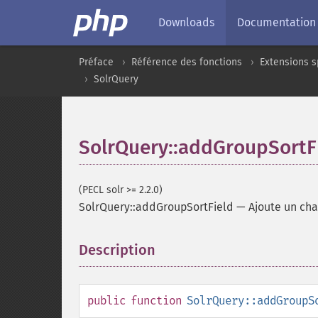
Downloads
Documentation
Préface
Référence des fonctions
Extensions s
SolrQuery
SolrQuery::addGroupSortF
(PECL solr >= 2.2.0)
SolrQuery::addGroupSortField
—
Ajoute un cha
Description
¶
public
function
SolrQuery::addGroupS