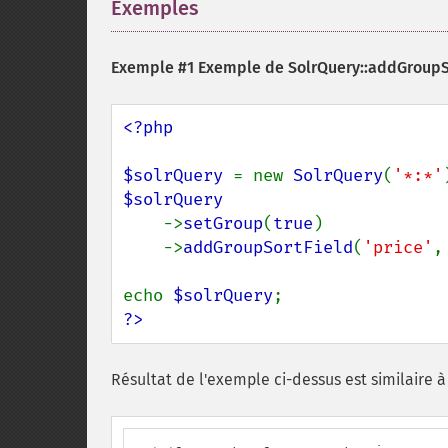
Exemples
¶
Exemple #1 Exemple de
SolrQuery::addGroupS
<?php

$solrQuery 
= new 
SolrQuery
(
'*:*'
$solrQuery

->
setGroup
(
true
)

    ->
addGroupSortField
(
'price'
,
echo 
$solrQuery
?>
Résultat de l'exemple ci-dessus est similaire à 