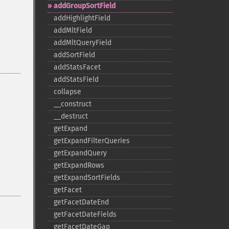
addGroupSortField
addHighlightField
addMltField
addMltQueryField
addSortField
addStatsFacet
addStatsField
collapse
_​_​construct
_​_​destruct
getExpand
getExpandFilterQueries
getExpandQuery
getExpandRows
getExpandSortFields
getFacet
getFacetDateEnd
getFacetDateFields
getFacetDateGap