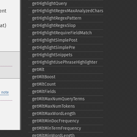
getHighlightQuery
ent
getHighlightRegexMaxAnalyzedChars
getHighlightRegexPattern
at)
getHighlightRegexSlop
getHighlightRequireFieldMatch
getHighlightSimplePost
getHighlightSimplePre
getHighlightSnippets
getHighlightUsePhraseHighlighter
getMlt
getMltBoost
getMltCount
getMltFields
 note
getMltMaxNumQueryTerms
getMltMaxNumTokens
getMltMaxWordLength
getMltMinDocFrequency
getMltMinTermFrequency
getMltMinWordLength