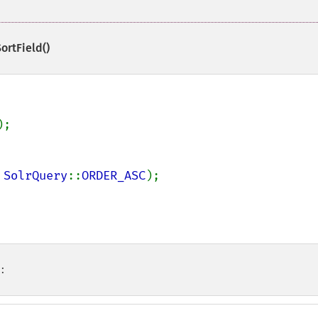
ortField()
 
SolrQuery
::
ORDER_ASC
);

: