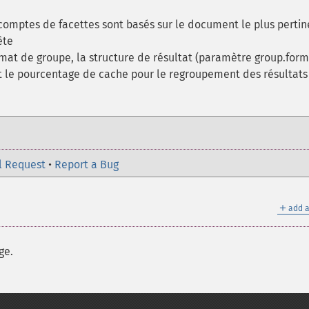
s comptes de facettes sont basés sur le document le plus pertin
ête
ormat de groupe, la structure de résultat (paramètre group.form
it le pourcentage de cache pour le regroupement des résultats
l Request
•
Report a Bug
＋
add a
ge.