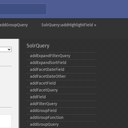
:addGroupQuery
SolrQuery::addHighlightField »
SolrQuery
addExpandFilterQuery
addExpandSortField
addFacetDateField
addFacetDateOther
addFacetField
addFacetQuery
addField
addFilterQuery
addGroupField
addGroupFunction
addGroupQuery