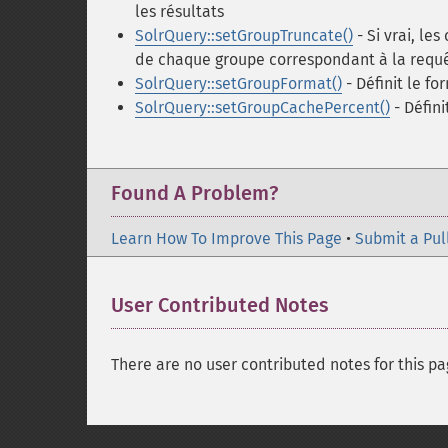
les résultats
SolrQuery::setGroupTruncate()
- Si vrai, le
de chaque groupe correspondant à la requ
SolrQuery::setGroupFormat()
- Définit le f
SolrQuery::setGroupCachePercent()
- Défin
Found A Problem?
Learn How To Improve This Page
•
Submit a Pul
User Contributed Notes
There are no user contributed notes for this pa