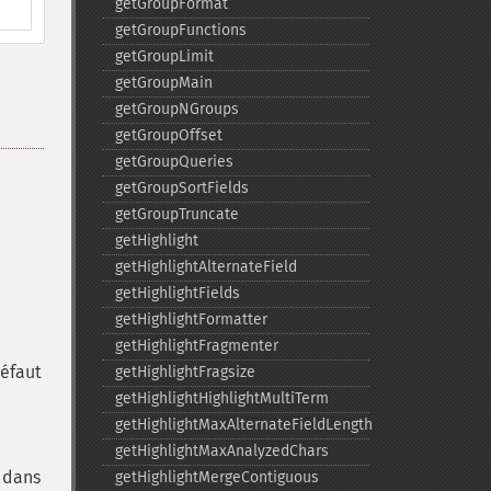
getGroupFormat
getGroupFunctions
getGroupLimit
getGroupMain
getGroupNGroups
getGroupOffset
getGroupQueries
getGroupSortFields
getGroupTruncate
getHighlight
getHighlightAlternateField
getHighlightFields
getHighlightFormatter
getHighlightFragmenter
défaut
getHighlightFragsize
getHighlightHighlightMultiTerm
getHighlightMaxAlternateFieldLength
getHighlightMaxAnalyzedChars
e dans
getHighlightMergeContiguous