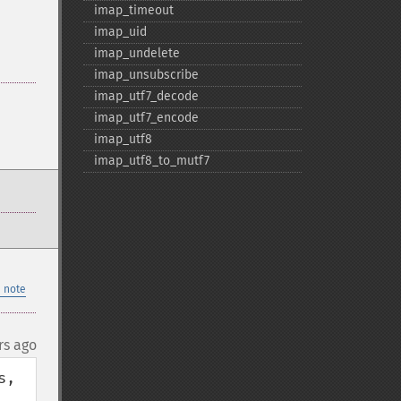
imap_​timeout
imap_​uid
imap_​undelete
imap_​unsubscribe
imap_​utf7_​decode
imap_​utf7_​encode
imap_​utf8
imap_​utf8_​to_​mutf7
 note
rs ago
, 