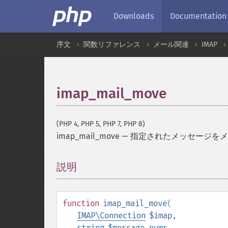
Downloads
Documentation
序文
関数リファレンス
メール関連
IMAP
imap_mail_move
(PHP 4, PHP 5, PHP 7, PHP 8)
imap_mail_move
—
指定されたメッセージをメ
説明
¶
function
imap_mail_move
(
IMAP\Connection
$imap
,
string
$message_nums
,