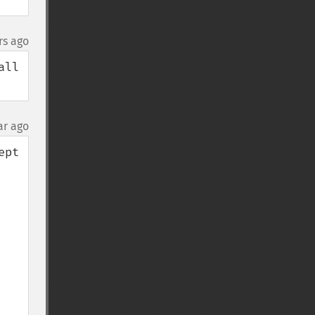
rs ago
ll 
ar ago
pt 