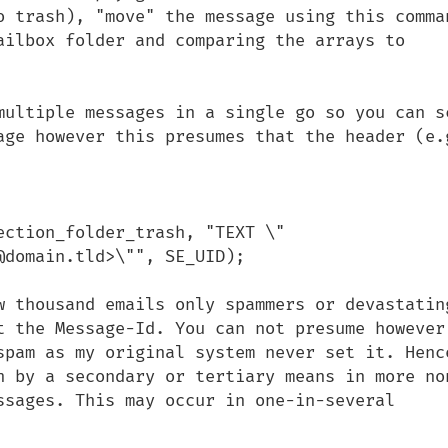
o trash), "move" the message using this comman
ailbox folder and comparing the arrays to 
multiple messages in a single go so you can sc
age however this presumes that the header (e.g
ection_folder_trash, "TEXT \"
domain.tld>\"", SE_UID);

w thousand emails only spammers or devastating
t the Message-Id. You can not presume however 
spam as my original system never set it. Hence
h by a secondary or tertiary means in more no
ssages. This may occur in one-in-several 