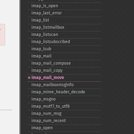
imap_​is_​open
imap_​last_​error
imap_​list
imap_​listmailbox
て
imap_​listscan
imap_​listsubscribed
imap_​lsub
imap_​mail
imap_​mail_​compose
imap_​mail_​copy
imap_​mail_​move
imap_​mailboxmsginfo
imap_​mime_​header_​decode
imap_​msgno
imap_​mutf7_​to_​utf8
imap_​num_​msg
imap_​num_​recent
imap_​open