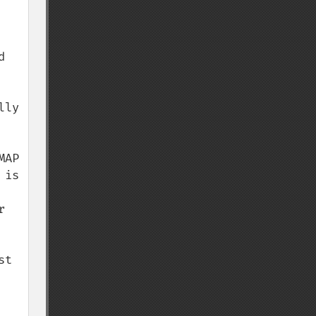
 
ly 
AP 
is 
 
t 