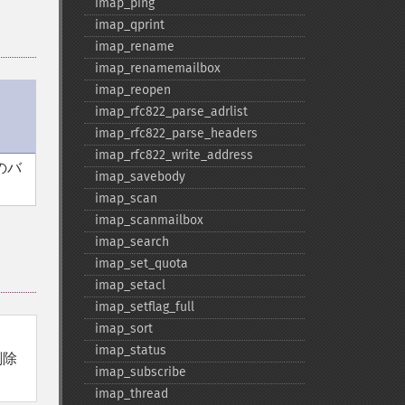
imap_​ping
imap_​qprint
imap_​rename
imap_​renamemailbox
imap_​reopen
imap_​rfc822_​parse_​adrlist
imap_​rfc822_​parse_​headers
imap_​rfc822_​write_​address
のバ
imap_​savebody
imap_​scan
imap_​scanmailbox
imap_​search
imap_​set_​quota
imap_​setacl
imap_​setflag_​full
imap_​sort
imap_​status
削除
imap_​subscribe
imap_​thread