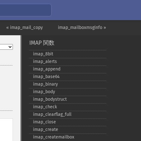
« imap_mail_copy
imap_mailboxmsginfo »
IMAP 関数
imap_​8bit
imap_​alerts
imap_​append
imap_​base64
imap_​binary
imap_​body
imap_​bodystruct
imap_​check
imap_​clearflag_​full
imap_​close
imap_​create
imap_​createmailbox