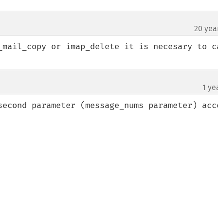
20 yea
_mail_copy or imap_delete it is necesary to ca
1 ye
¶
second parameter (message_nums parameter) acce