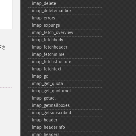
imap_​delete
imap_​deletemailbox
imap_​errors
imap_​expunge
imap_​fetch_​overview
imap_​fetchbody
下さ
imap_​fetchheader
imap_​fetchmime
imap_​fetchstructure
imap_​fetchtext
imap_​gc
imap_​get_​quota
imap_​get_​quotaroot
imap_​getacl
imap_​getmailboxes
imap_​getsubscribed
imap_​header
。
imap_​headerinfo
imap_​headers