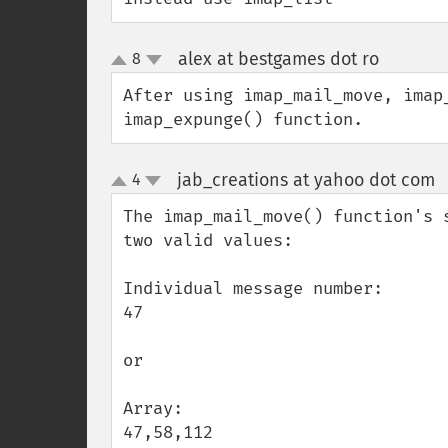
alex at bestgames dot ro
8
¶
up
down
After using imap_mail_move, imap
imap_expunge() function.
jab_creations at yahoo dot com
4
up
down
The imap_mail_move() function's 
two valid values:

Individual message number:

47

or

Array:

47,58,112
