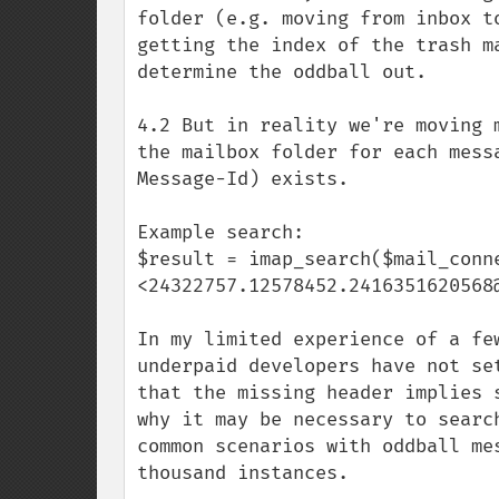
folder (e.g. moving from inbox t
getting the index of the trash m
determine the oddball out.

4.2 But in reality we're moving 
the mailbox folder for each mess
Message-Id) exists.

Example search:

$result = imap_search($mail_conn
<24322757.12578452.2416351620568@
In my limited experience of a fe
underpaid developers have not se
that the missing header implies 
why it may be necessary to searc
common scenarios with oddball me
thousand instances.
