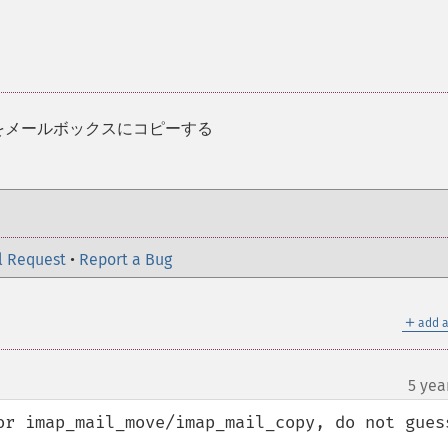
をメールボックスにコピーする
l Request
•
Report a Bug
＋
add a
5 yea
or imap_mail_move/imap_mail_copy, do not guess