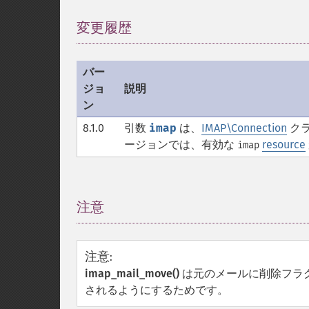
変更履歴
¶
バー
ジョ
説明
ン
8.1.0
引数
imap
は、
IMAP\Connection
クラ
ージョンでは、有効な
resource
imap
注意
¶
注意
:
imap_mail_move()
は元のメールに削除フラ
されるようにするためです。