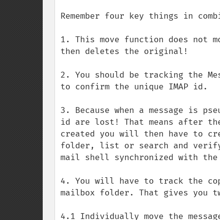
Remember four key things in combi
1. This move function does not m
then deletes the original!

2. You should be tracking the Me
to confirm the unique IMAP id.

3. Because when a message is pse
id are lost! That means after th
created you will then have to cr
folder, list or search and verif
mail shell synchronized with the
4. You will have to track the co
mailbox folder. That gives you tw
4.1 Individually move the messag