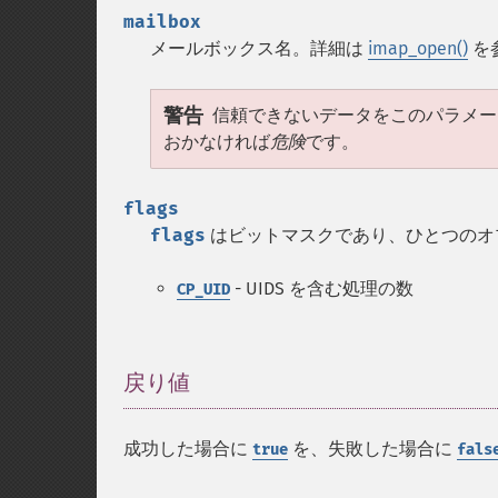
mailbox
メールボックス名。詳細は
imap_open()
を
警告
信頼できないデータをこのパラメ
おかなければ
危険
です。
flags
flags
はビットマスクであり、ひとつのオ
- UIDS を含む処理の数
CP_UID
戻り値
¶
成功した場合に
を、失敗した場合に
true
fals