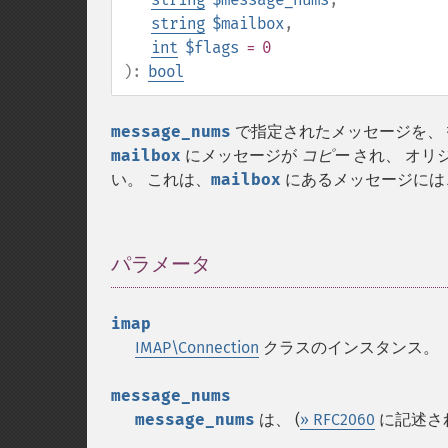
string
$mailbox
,
int
$flags
= 0
):
bool
message_nums
で指定されたメッセージを、
mailbox
にメッセージが
コピー
され、 オリ
い。 これは、
mailbox
にあるメッセージには、
パラメータ
¶
imap
IMAP\Connection
クラスのインスタンス。
message_nums
message_nums
は、 (
» RFC2060
に記述さ