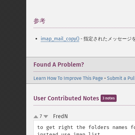
参考
¶
imap_mail_copy()
- 指定されたメッセージ
Found A Problem?
Learn How To Improve This Page
•
Submit a Pul
User Contributed Notes
3 notes
FredN
7
¶
up
down
to get right the folders names f
instead use imap_list