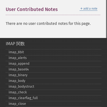
＋
User Contributed Notes
add a note
There are no user contributed notes for this page.
IMAP 関数
imap_​8bit
imap_​alerts
imap_​append
imap_​base64
imap_​binary
imap_​body
imap_​bodystruct
imap_​check
imap_​clearflag_​full
imap_​close