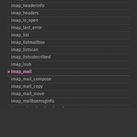
imap_​headerinfo
imap_​headers
imap_​is_​open
imap_​last_​error
imap_​list
imap_​listmailbox
imap_​listscan
imap_​listsubscribed
imap_​lsub
imap_​mail
imap_​mail_​compose
imap_​mail_​copy
imap_​mail_​move
imap_​mailboxmsginfo
imap_​mime_​header_​decode
imap_​msgno
imap_​mutf7_​to_​utf8
imap_​num_​msg