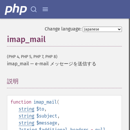
Change language:
imap_mail
(PHP 4, PHP 5, PHP 7, PHP 8)
imap_mail
—
e-mail メッセージを送信する
説明
¶
function
imap_mail
(
string
$to
,
string
$subject
,
string
$message
,
?
string
$additional_headers
=
null
,