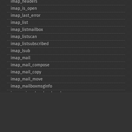
imap_​headers
imap_​is_​open
imap_​last_​error
imap_​list
imap_​listmailbox
imap_​listscan
imap_​listsubscribed
imap_​lsub
imap_​mail
imap_​mail_​compose
imap_​mail_​copy
imap_​mail_​move
imap_​mailboxmsginfo
imap_​mime_​header_​decode
imap_​msgno
imap_​mutf7_​to_​utf8
imap_​num_​msg
imap_​num_​recent
imap_​open