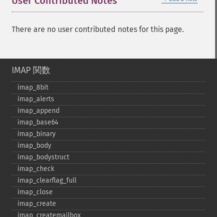
User Contributed Notes
There are no user contributed notes for this page.
IMAP 関数
imap_​8bit
imap_​alerts
imap_​append
imap_​base64
imap_​binary
imap_​body
imap_​bodystruct
imap_​check
imap_​clearflag_​full
imap_​close
imap_​create
imap_​createmailbox