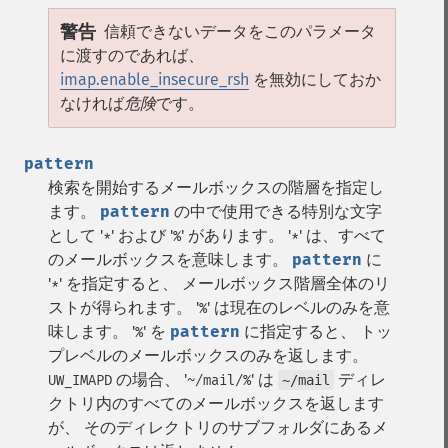
警告
信頼できないデータをこのパラメータ
に渡すのであれば、
imap.enable_insecure_rsh
を無効にしておか
なければ
危険
です。
pattern
検索を開始するメールボックスの階層を指定し
ます。
pattern
の中で使用できる特別な文字
として '
' および '
' があります。 '
' は、すべて
*
%
*
のメールボックスを意味します。
pattern
に
'
' を指定すると、 メールボックス階層全体のリ
*
ストが得られます。 '
' は現在のレベルのみを意
%
味します。 '
' を
pattern
に指定すると、 トッ
%
プレベルのメールボックスのみを返します。
の場合、 '
' は
ディレ
UW_IMAPD
~/mail/%
~/mail
クトリ内のすべてのメールボックスを返します
が、 そのディレクトリのサブフォルダにあるメ