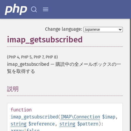
Change language:
imap_getsubscribed
(PHP 4, PHP 5, PHP 7, PHP 8)
imap_getsubscribed
—
購読中の全メールボックスの一
覧を取得する
説明
¶
function
imap_getsubscribed
(
IMAP\Connection
$imap
,
string
$reference
,
string
$pattern
):
array
|
false