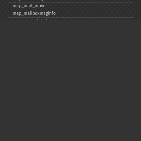
imap_​mail_​move
imap_​mailboxmsginfo
imap_​mime_​header_​decode
imap_​msgno
imap_​mutf7_​to_​utf8
imap_​num_​msg
imap_​num_​recent
imap_​open
imap_​ping
imap_​qprint
imap_​rename
imap_​renamemailbox
imap_​reopen
imap_​rfc822_​parse_​adrlist
imap_​rfc822_​parse_​headers
imap_​rfc822_​write_​address
imap_​savebody
imap_​scan