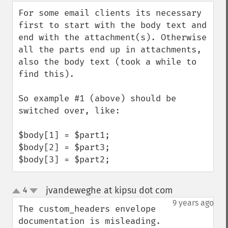
down
For some email clients its necessary 
first to start with the body text and 
end with the attachment(s). Otherwise 
all the parts end up in attachments, 
also the body text (took a while to 
find this).

So example #1 (above) should be 
switched over, like:

$body[1] = $part1;

$body[2] = $part3;

$body[3] = $part2;
jvandeweghe at kipsu dot com
4
¶
up
down
9 years ago
The custom_headers envelope 
documentation is misleading. 