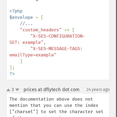
<?php

$envelope 
= [

//...

"custom_headers" 
=> [

"X-SES-CONFIGURATION-
SET: example"
,

"X-SES-MESSAGE-TAGS: 
emailType=example"

]

?>
prices at dflytech dot com
3
24 years ago
¶
up
down
The documentation above does not 
mention that you can use the index 
["charset"] to set the character set 