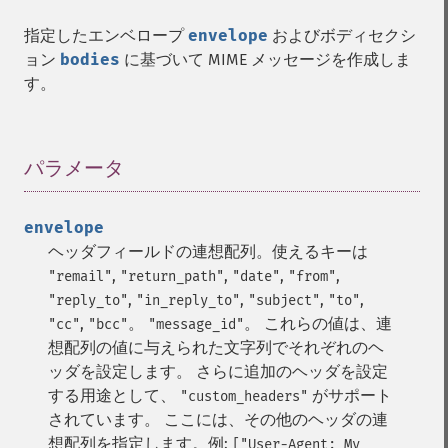
指定したエンベロープ
envelope
およびボディセクシ
ョン
bodies
に基づいて MIME メッセージを作成しま
す。
パラメータ
¶
envelope
ヘッダフィールドの連想配列。使えるキーは
,
,
,
,
"remail"
"return_path"
"date"
"from"
,
,
,
,
"reply_to"
"in_reply_to"
"subject"
"to"
,
。
。 これらの値は、連
"cc"
"bcc"
"message_id"
想配列の値に与えられた文字列でそれぞれのヘ
ッダを設定します。 さらに追加のヘッダを設定
する用途として、
がサポート
"custom_headers"
されています。 ここには、その他のヘッダの連
想配列を指定します。例:
["User-Agent: My