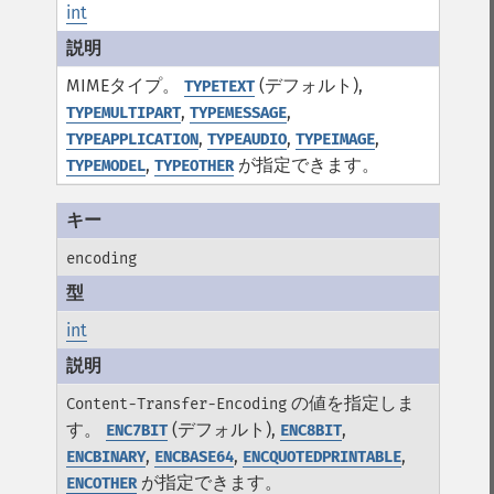
int
MIMEタイプ。
(デフォルト),
TYPETEXT
,
,
TYPEMULTIPART
TYPEMESSAGE
,
,
,
TYPEAPPLICATION
TYPEAUDIO
TYPEIMAGE
,
が指定できます。
TYPEMODEL
TYPEOTHER
encoding
int
の値を指定しま
Content-Transfer-Encoding
す。
(デフォルト),
,
ENC7BIT
ENC8BIT
,
,
,
ENCBINARY
ENCBASE64
ENCQUOTEDPRINTABLE
が指定できます。
ENCOTHER