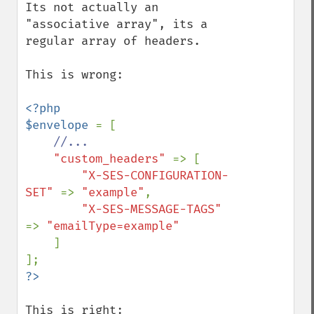
Its not actually an 
"associative array", its a 
regular array of headers.

This is wrong:

<?php

$envelope 
= [

//...

"custom_headers" 
=> [

"X-SES-CONFIGURATION-
SET" 
=> 
"example"
,

"X-SES-MESSAGE-TAGS" 
=> 
"emailType=example"

]

This is right:
