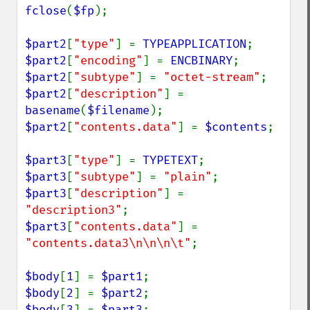
fclose
(
$fp
);

$part2
[
"type"
] = 
TYPEAPPLICATION
$part2
[
"encoding"
] = 
ENCBINARY
$part2
[
"subtype"
] = 
"octet-stream"
$part2
[
"description"
] = 
basename
(
$filename
$part2
[
"contents.data"
] = 
$contents
;

$part3
[
"type"
] = 
TYPETEXT
$part3
[
"subtype"
] = 
"plain"
$part3
[
"description"
] = 
"description3"
$part3
[
"contents.data"
] = 
"contents.data3\n\n\n\t"
;

$body
[
1
] = 
$part1
$body
[
2
] = 
$part2
$body
[
3
] = 
$part3
;
