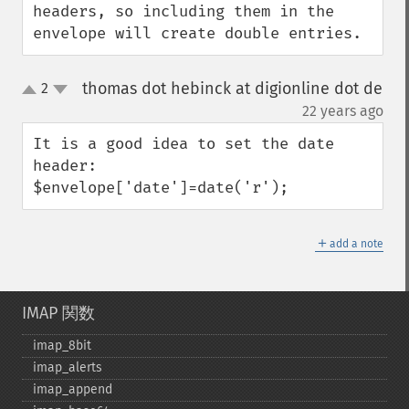
headers, so including them in the 
envelope will create double entries.
thomas dot hebinck at digionline dot de
2
up
down
¶
22 years ago
It is a good idea to set the date 
header:

$envelope['date']=date('r');
＋
add a note
IMAP 関数
imap_​8bit
imap_​alerts
imap_​append