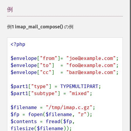
例
¶
例1
imap_mail_compose()
の例
<?php

$envelope
[
"from"
]= 
"joe@example.com"
$envelope
[
"to"
]  = 
"foo@example.com"
$envelope
[
"cc"
]  = 
"bar@example.com"
;

$part1
[
"type"
] = 
TYPEMULTIPART
$part1
[
"subtype"
] = 
"mixed"
;

$filename 
= 
"/tmp/imap.c.gz"
$fp 
= 
fopen
(
$filename
, 
"r"
$contents 
= 
fread
(
$fp
, 
filesize
(
$filename