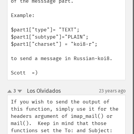
of the messsage part.

Example:

$part1["type"]= "TEXT";

$part1["subtype"]="PLAIN";

$part1["charset"] = "koi8-r";

to send a message in Russian-koi8.

Scott  =)
Los Olvidados
3
23 years ago
¶
up
down
If you wish to send the output of 
this function, simply use it for the 
headers argument of imap_mail() or 
mail().  Keep in mind that those 
functions set the To: and Subject: 