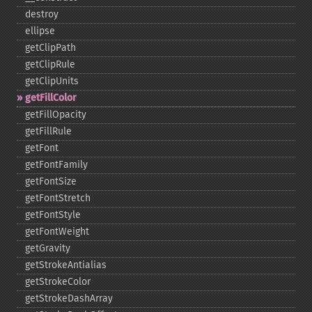
destroy
ellipse
getClipPath
getClipRule
getClipUnits
getFillColor
getFillOpacity
getFillRule
getFont
getFontFamily
getFontSize
getFontStretch
getFontStyle
getFontWeight
getGravity
getStrokeAntialias
getStrokeColor
getStrokeDashArray