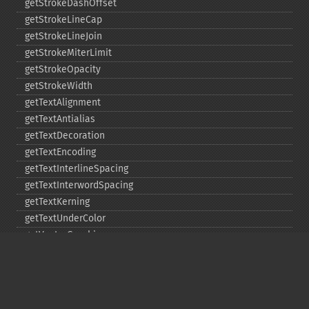
getStrokeDashOffset
getStrokeLineCap
getStrokeLineJoin
getStrokeMiterLimit
getStrokeOpacity
getStrokeWidth
getTextAlignment
getTextAntialias
getTextDecoration
getTextEncoding
getTextInterlineSpacing
getTextInterwordSpacing
getTextKerning
getTextUnderColor
getVectorGraphics
line
matte
pathClose
pathCurveToAbsolute