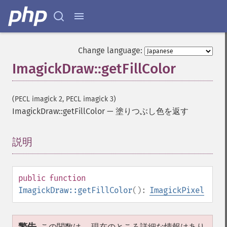
Change language:
ImagickDraw::getFillColor
(PECL imagick 2, PECL imagick 3)
ImagickDraw::getFillColor
—
塗りつぶし色を返す
説明
¶
public
function
ImagickDraw::getFillColor
():
ImagickPixel
この関数は、 現在のところ詳細な情報はあり