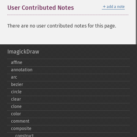
＋
User Contributed Notes
add a note
There are no user contributed notes for this page.
ImagickDraw
affine
annotation
arc
bezier
circle
clear
clone
color
comment
composite
_​_​construct