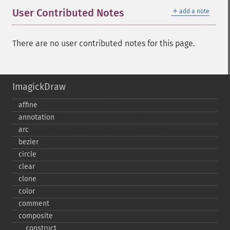
＋
User Contributed Notes
add a note
There are no user contributed notes for this page.
ImagickDraw
affine
annotation
arc
bezier
circle
clear
clone
color
comment
composite
_​_​construct