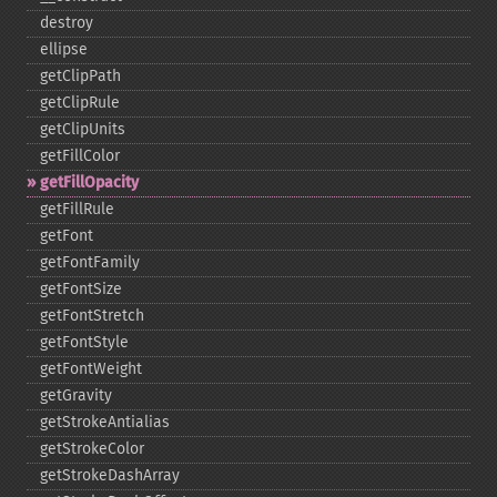
destroy
ellipse
getClipPath
getClipRule
getClipUnits
getFillColor
getFillOpacity
getFillRule
getFont
getFontFamily
getFontSize
getFontStretch
getFontStyle
getFontWeight
getGravity
getStrokeAntialias
getStrokeColor
getStrokeDashArray