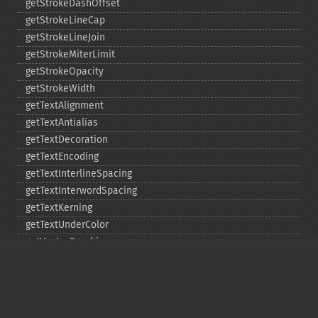
getStrokeDashOffset
getStrokeLineCap
getStrokeLineJoin
getStrokeMiterLimit
getStrokeOpacity
getStrokeWidth
getTextAlignment
getTextAntialias
getTextDecoration
getTextEncoding
getTextInterlineSpacing
getTextInterwordSpacing
getTextKerning
getTextUnderColor
getVectorGraphics
line
matte
pathClose
pathCurveToAbsolute