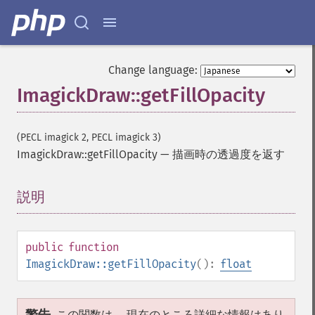
Change language:
ImagickDraw::getFillOpacity
(PECL imagick 2, PECL imagick 3)
ImagickDraw::getFillOpacity
—
描画時の透過度を返す
説明
¶
public
function
ImagickDraw::getFillOpacity
():
float
この関数は、 現在のところ詳細な情報はあり