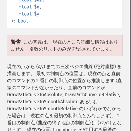
float
$x
,
float
$y
):
bool
警告
この関数は、 現在のところ詳細な情報はあり
ません。引数のリストのみが 記述されています。
現在の点から (x,y) までの三次ベジエ曲線 (絶対座標) を
描画します。 最初の制御点の位置は、現在の点と直前
のコマンドの 2 番目の制御点の位置から推測します (直
線のコマンドがなかったり、直前のコマンドが
DrawPathCurveToAbsolute, DrawPathCurveToRelative,
DrawPathCurveToSmoothAbsolute あるいは
DrawPathCurveToSmoothRelative のいずれかでなかっ
た場合は、現在の点を最初の制御点とみなします)。 2
番目の制御点 (曲線の終了地点の制御点) は (x2,y2) とな
ります。 現在の位置は polybezier が使用する最後の