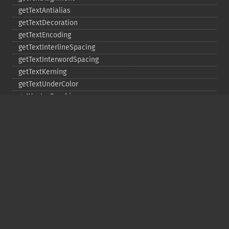
getTextAntialias
getTextDecoration
getTextEncoding
getTextInterlineSpacing
getTextInterwordSpacing
getTextKerning
getTextUnderColor
getVectorGraphics
line
matte
pathClose
pathCurveToAbsolute
pathCurveToQuadraticBezierAbsolute
pathCurveToQuadraticBezierRelative
pathCurveToQuadraticBezierSmoothAbsolute
pathCurveToQuadraticBezierSmoothRelative
pathCurveToRelative
pathCurveToSmoothAbsolute