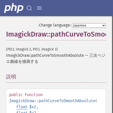
Change language:
ImagickDraw::pathCurveToSmoot
(PECL imagick 2, PECL imagick 3)
ImagickDraw::pathCurveToSmoothAbsolute
—
三次ベジ
エ曲線を描画する
説明
¶
public
function
ImagickDraw::pathCurveToSmoothAbsolute
(
float
$x2
,
float
$y2
,