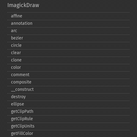
ImagickDraw
affine
annotation
arc
bezier
circle
clear
clone
color
comment
composite
_​_​construct
destroy
ellipse
getClipPath
getClipRule
getClipUnits
getFillColor