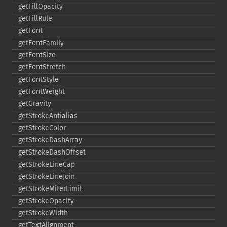
getFillOpacity
getFillRule
getFont
getFontFamily
getFontSize
getFontStretch
getFontStyle
getFontWeight
getGravity
getStrokeAntialias
getStrokeColor
getStrokeDashArray
getStrokeDashOffset
getStrokeLineCap
getStrokeLineJoin
getStrokeMiterLimit
getStrokeOpacity
getStrokeWidth
getTextAlignment