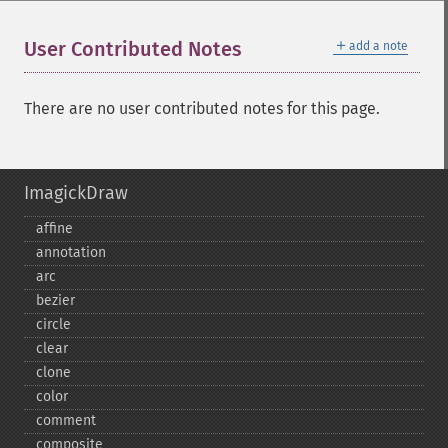
＋
User Contributed Notes
add a note
There are no user contributed notes for this page.
ImagickDraw
affine
annotation
arc
bezier
circle
clear
clone
color
comment
composite