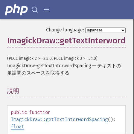
Change language:
ImagickDraw::getTextInterwordS
(PECL imagick 2 >= 2.3.0, PECL imagick 3 >= 3.1.0)
ImagickDraw::getTextInterwordSpacing
—
テキストの
単語間のスペースを取得する
説明
¶
public
function
ImagickDraw::getTextInterwordSpacing
():
float