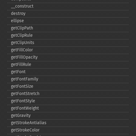
_​_​construct
destroy
ellipse
getClipPath
getClipRule
getClipUnits
getFillColor
getFillOpacity
getFillRule
getFont
getFontFamily
getFontSize
getFontStretch
getFontStyle
getFontWeight
getGravity
getStrokeAntialias
getStrokeColor