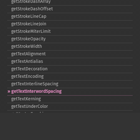
getStrokeDashArray
getStrokeDashOffset
getStrokeLineCap
getStrokeLineJoin
getStrokeMiterLimit
getStrokeOpacity
getStrokeWidth
getTextAlignment
getTextAntialias
getTextDecoration
getTextEncoding
getTextInterlineSpacing
getTextInterwordSpacing
getTextKerning
getTextUnderColor
getVectorGraphics
line
matte
pathClose