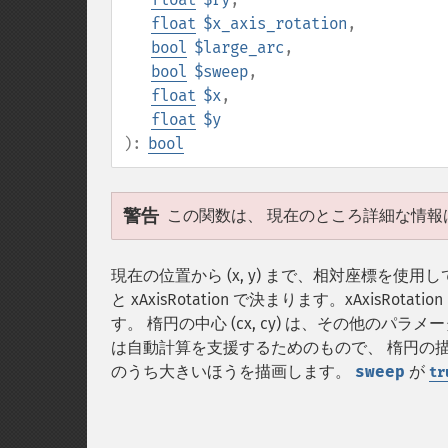
float
$x_axis_rotation
,
bool
$large_arc
,
bool
$sweep
,
float
$x
,
float
$y
):
bool
警告
この関数は、 現在のところ詳細な情報
現在の位置から (x, y) まで、相対座標を使用し
と xAxisRotation で決まります。xAxi
す。 楕円の中心 (cx, cy) は、その他のパラメータ
は自動計算を支援するためのもので、 楕円の
のうち大きいほうを描画します。
sweep
が
tr