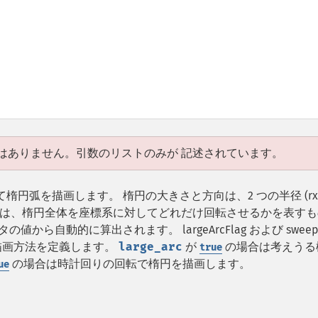
はありません。引数のリストのみが 記述されています。
て楕円弧を描画します。 楕円の大きさと方向は、2 つの半径 (rx, 
sRotation は、楕円全体を座標系に対してどれだけ回転させるかを表す
の値から自動的に算出されます。 largeArcFlag および sweepF
描画方法を定義します。
large_arc
が
の場合は考えうる
true
の場合は時計回りの回転で楕円を描画します。
ue