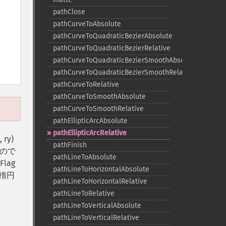
pathClose
pathCurveToAbsolute
pathCurveToQuadraticBezierAbsolute
pathCurveToQuadraticBezierRelative
pathCurveToQuadraticBezierSmoothAbsolute
pathCurveToQuadraticBezierSmoothRelative
pathCurveToRelative
pathCurveToSmoothAbsolute
pathCurveToSmoothRelative
pathEllipticArcAbsolute
pathEllipticArcRelative
ry)
pathFinish
もので
pathLineToAbsolute
lag
pathLineToHorizontalAbsolute
楕円
pathLineToHorizontalRelative
pathLineToRelative
pathLineToVerticalAbsolute
pathLineToVerticalRelative