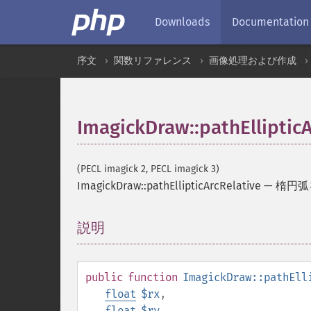
Downloads
Documentation
序文
関数リファレンス
画像処理および作成
ImagickDraw::pathEllipticA
(PECL imagick 2, PECL imagick 3)
ImagickDraw::pathEllipticArcRelative
—
楕円弧
説明
¶
public
function
ImagickDraw::pathEll
float
$rx
,
float
$ry
,