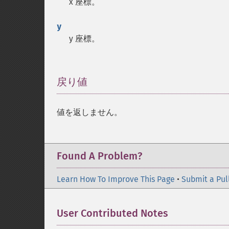
x 座標。
y
y 座標。
戻り値
¶
値を返しません。
Found A Problem?
Learn How To Improve This Page
•
Submit a Pul
User Contributed Notes