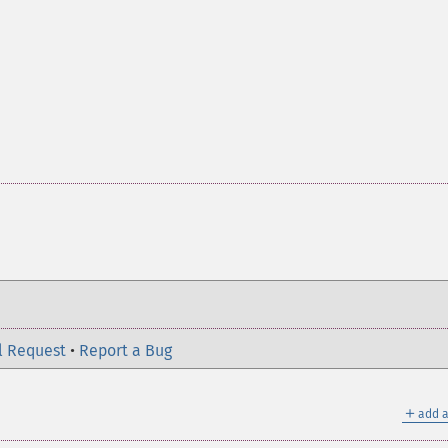
l Request
•
Report a Bug
＋
add a