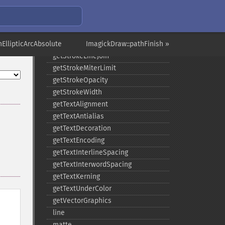
getStrokeColor
getStrokeDashArray
getStrokeDashOffset
EllipticArcAbsolute
getStrokeLineCap
ImagickDraw::pathFinish »
getStrokeLineJoin
getStrokeMiterLimit
getStrokeOpacity
getStrokeWidth
getTextAlignment
getTextAntialias
getTextDecoration
getTextEncoding
getTextInterlineSpacing
getTextInterwordSpacing
getTextKerning
getTextUnderColor
getVectorGraphics
line
matte