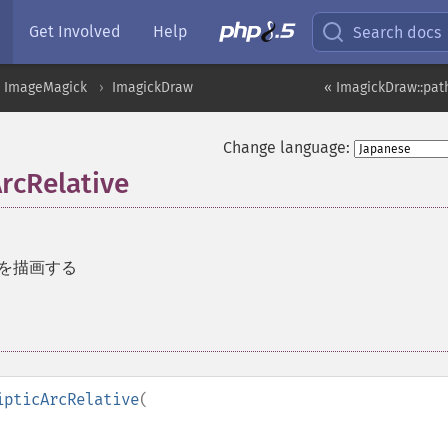
Get Involved
Help
Search docs
ImageMagick
ImagickDraw
« ImagickDraw::path
Change language:
rcRelative
を描画する
ipticArcRelative
(