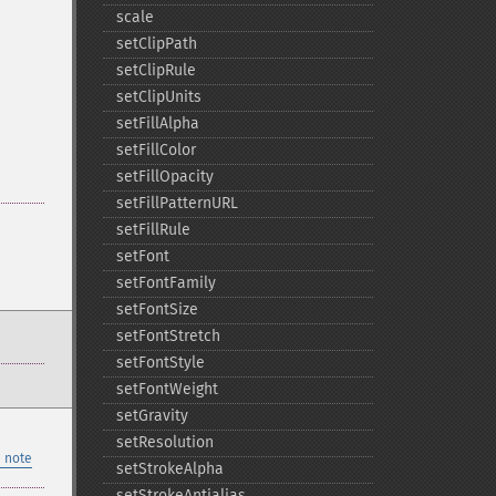
scale
setClipPath
setClipRule
setClipUnits
setFillAlpha
setFillColor
setFillOpacity
setFillPatternURL
setFillRule
setFont
setFontFamily
setFontSize
setFontStretch
setFontStyle
setFontWeight
setGravity
setResolution
 note
setStrokeAlpha
setStrokeAntialias