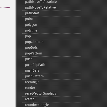
pathMoveToAbsolute
pathMoveToRelative
pathStart
point
polygon
polyline
pop
popClipPath
popDefs
popPattern
push
pushClipPath
pushDefs
pushPattern
rectangle
render
resetVectorGraphics
rotate
roundRectangle