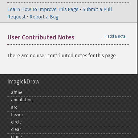
Learn How To Improve This Page
•
Submit a Pull
Request
•
Report a Bug
＋
User Contributed Notes
add a note
There are no user contributed notes for this page.
ImagickDraw
affine
annotation
arc
bezier
circle
clear
clone