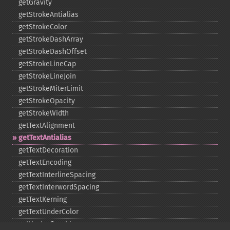
getGravity
getStrokeAntialias
getStrokeColor
getStrokeDashArray
getStrokeDashOffset
getStrokeLineCap
getStrokeLineJoin
getStrokeMiterLimit
getStrokeOpacity
getStrokeWidth
getTextAlignment
getTextAntialias
getTextDecoration
getTextEncoding
getTextInterlineSpacing
getTextInterwordSpacing
getTextKerning
getTextUnderColor
getVectorGraphics