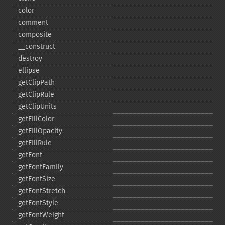
color
comment
composite
_​_​construct
destroy
ellipse
getClipPath
getClipRule
getClipUnits
getFillColor
getFillOpacity
getFillRule
getFont
getFontFamily
getFontSize
getFontStretch
getFontStyle
getFontWeight