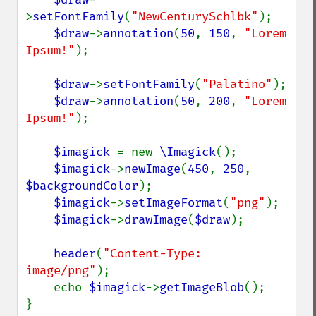
>
setFontFamily
(
"NewCenturySchlbk"
);    

$draw
->
annotation
(
50
, 
150
, 
"Lorem 
Ipsum!"
);

$draw
->
setFontFamily
(
"Palatino"
);

$draw
->
annotation
(
50
, 
200
, 
"Lorem 
Ipsum!"
);

$imagick 
= new 
\Imagick
();

$imagick
->
newImage
(
450
, 
250
, 
$backgroundColor
);

$imagick
->
setImageFormat
(
"png"
);

$imagick
->
drawImage
(
$draw
);

header
(
"Content-Type: 
image/png"
);

    echo 
$imagick
->
getImageBlob
();

}
