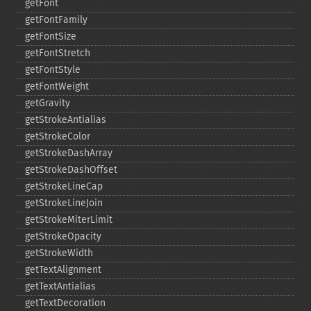
getFont
getFontFamily
getFontSize
getFontStretch
getFontStyle
getFontWeight
getGravity
getStrokeAntialias
getStrokeColor
getStrokeDashArray
getStrokeDashOffset
getStrokeLineCap
getStrokeLineJoin
getStrokeMiterLimit
getStrokeOpacity
getStrokeWidth
getTextAlignment
getTextAntialias
getTextDecoration