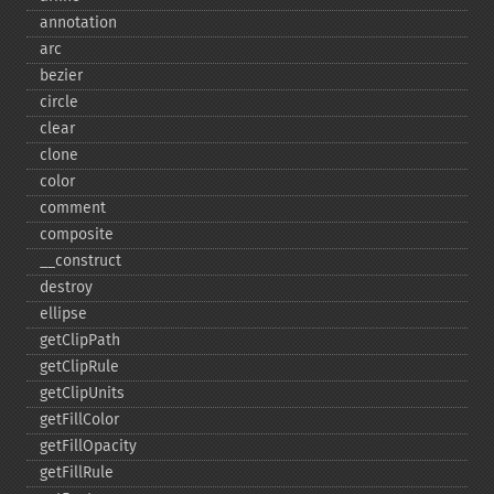
annotation
arc
bezier
circle
clear
clone
color
comment
composite
_​_​construct
destroy
ellipse
getClipPath
getClipRule
getClipUnits
getFillColor
getFillOpacity
getFillRule