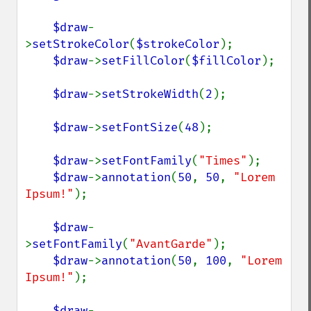
$draw
-
>
setStrokeColor
(
$strokeColor
);

$draw
->
setFillColor
(
$fillColor
);

$draw
->
setStrokeWidth
(
2
);

$draw
->
setFontSize
(
48
);

$draw
->
setFontFamily
(
"Times"
);

$draw
->
annotation
(
50
, 
50
, 
"Lorem 
Ipsum!"
);

$draw
-
>
setFontFamily
(
"AvantGarde"
);

$draw
->
annotation
(
50
, 
100
, 
"Lorem 
Ipsum!"
);

$draw
-