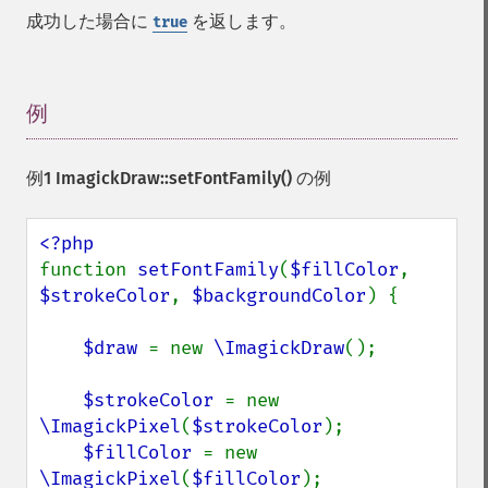
成功した場合に
を返します。
true
例
¶
例1
ImagickDraw::setFontFamily()
の例
function 
setFontFamily
(
$fillColor
, 
$strokeColor
, 
$backgroundColor
) {

$draw 
= new 
\ImagickDraw
();

$strokeColor 
= new 
\ImagickPixel
(
$strokeColor
);

$fillColor 
= new 
\ImagickPixel
(
$fillColor
);
