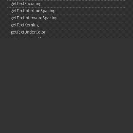
getTextEncoding
getTextInterlineSpacing
getTextInterwordSpacing
getTextKerning
getTextUnderColor
getVectorGraphics
line
matte
pathClose
pathCurveToAbsolute
pathCurveToQuadraticBezierAbsolute
pathCurveToQuadraticBezierRelative
pathCurveToQuadraticBezierSmoothAbsolute
pathCurveToQuadraticBezierSmoothRelative
pathCurveToRelative
pathCurveToSmoothAbsolute
pathCurveToSmoothRelative
pathEllipticArcAbsolute
pathEllipticArcRelative