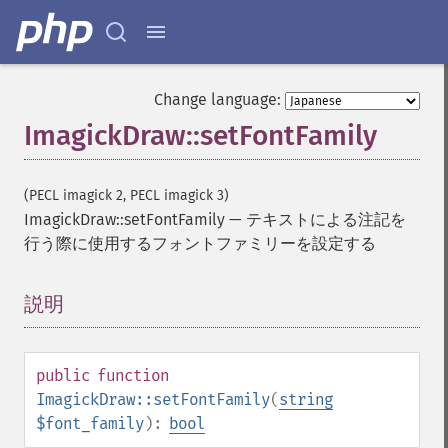
Change language:
ImagickDraw::setFontFamily
(PECL imagick 2, PECL imagick 3)
ImagickDraw::setFontFamily
—
テキストによる注記を
行う際に使用するフォントファミリーを設定する
説明
¶
public
function
ImagickDraw::setFontFamily
(
string
$font_family
):
bool