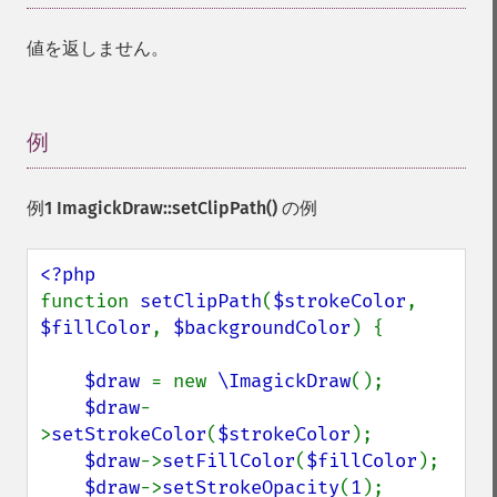
値を返しません。
例
¶
例1
ImagickDraw::setClipPath()
の例
function 
setClipPath
(
$strokeColor
, 
$fillColor
, 
$backgroundColor
) {

$draw 
= new 
\ImagickDraw
();

$draw
-
>
setStrokeColor
(
$strokeColor
);

$draw
->
setFillColor
(
$fillColor
);

$draw
->
setStrokeOpacity
(
1
);
