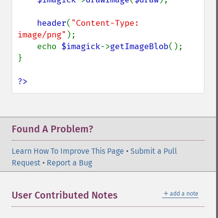
header
(
"Content-Type: 
image/png"
);

    echo 
$imagick
->
getImageBlob
();

}

?>
Found A Problem?
Learn How To Improve This Page
•
Submit a Pull
Request
•
Report a Bug
＋
User Contributed Notes
add a note