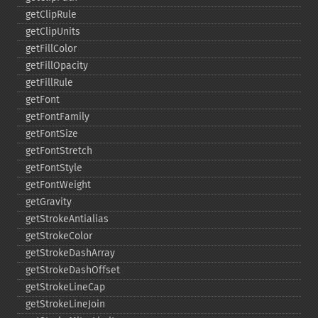
getClipRule
getClipUnits
getFillColor
getFillOpacity
getFillRule
getFont
getFontFamily
getFontSize
getFontStretch
getFontStyle
getFontWeight
getGravity
getStrokeAntialias
getStrokeColor
getStrokeDashArray
getStrokeDashOffset
getStrokeLineCap
getStrokeLineJoin