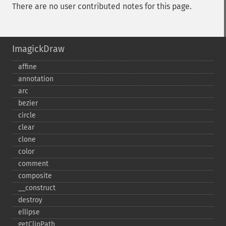
There are no user contributed notes for this page.
ImagickDraw
affine
annotation
arc
bezier
circle
clear
clone
color
comment
composite
_​_​construct
destroy
ellipse
getClipPath