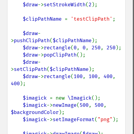
$draw
->
setStrokeWidth
(
2
);

$clipPathName 
= 
'testClipPath'
;

$draw
-
>
pushClipPath
(
$clipPathName
);

$draw
->
rectangle
(
0
, 
0
, 
250
, 
250
);

$draw
->
popClipPath
();

$draw
-
>
setClipPath
(
$clipPathName
);

$draw
->
rectangle
(
100
, 
100
, 
400
, 
400
);

$imagick 
= new 
\Imagick
();

$imagick
->
newImage
(
500
, 
500
, 
$backgroundColor
);

$imagick
->
setImageFormat
(
"png"
);

$imagick
->
drawImage
(
$draw
);
