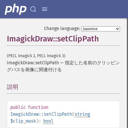
Change language:
ImagickDraw::setClipPath
(PECL imagick 2, PECL imagick 3)
ImagickDraw::setClipPath
—
指定した名前のクリッピン
グパスを画像に関連付ける
説明
¶
public
function
ImagickDraw::setClipPath
(
string
$clip_mask
):
bool