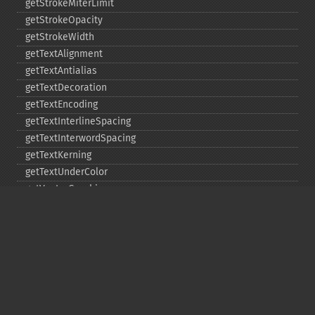
getStrokeMiterLimit
getStrokeOpacity
getStrokeWidth
getTextAlignment
getTextAntialias
getTextDecoration
getTextEncoding
getTextInterlineSpacing
getTextInterwordSpacing
getTextKerning
getTextUnderColor
getVectorGraphics
line
matte
pathClose
pathCurveToAbsolute
pathCurveToQuadraticBezierAbsolute
pathCurveToQuadraticBezierRelative
pathCurveToQuadraticBezierSmoothAbsolute