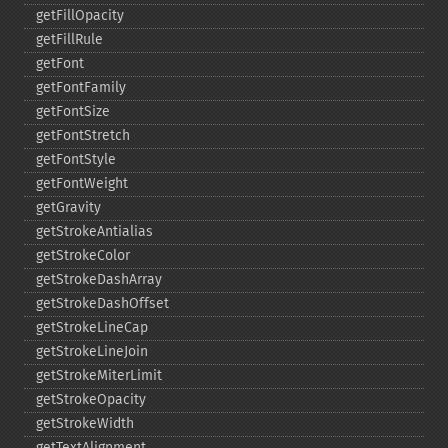
getFillOpacity
getFillRule
getFont
getFontFamily
getFontSize
getFontStretch
getFontStyle
getFontWeight
getGravity
getStrokeAntialias
getStrokeColor
getStrokeDashArray
getStrokeDashOffset
getStrokeLineCap
getStrokeLineJoin
getStrokeMiterLimit
getStrokeOpacity
getStrokeWidth
getTextAlignment