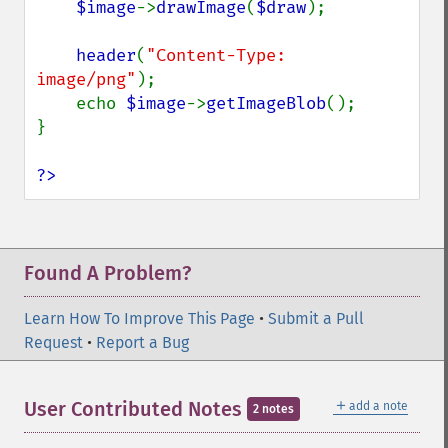
$image
->
drawImage
(
$draw
);

header
(
"Content-Type: 
image/png"
);

    echo 
$image
->
getImageBlob
();

}

?>
Found A Problem?
Learn How To Improve This Page
•
Submit a Pull
Request
•
Report a Bug
＋
User Contributed Notes
add a note
2 notes