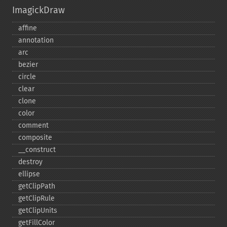
ImagickDraw
affine
annotation
arc
bezier
circle
clear
clone
color
comment
composite
_​_​construct
destroy
ellipse
getClipPath
getClipRule
getClipUnits
getFillColor