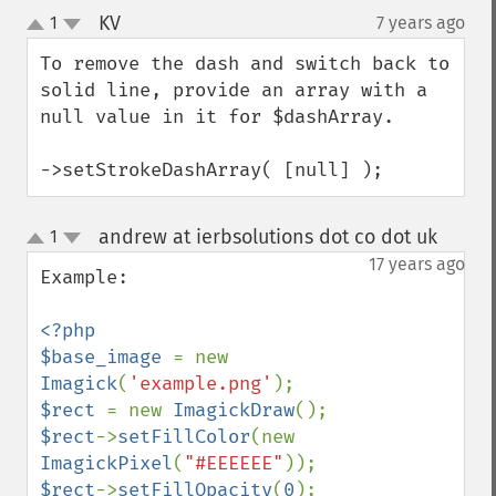
KV
1
7 years ago
¶
up
down
To remove the dash and switch back to 
solid line, provide an array with a 
null value in it for $dashArray.

->setStrokeDashArray( [null] );
andrew at ierbsolutions dot co dot uk
1
¶
up
down
17 years ago
Example:

<?php

$base_image 
= new 
Imagick
(
'example.png'
$rect 
= new 
ImagickDraw
$rect
->
setFillColor
(new 
ImagickPixel
(
"#EEEEEE"
$rect
->
setFillOpacity
(
0