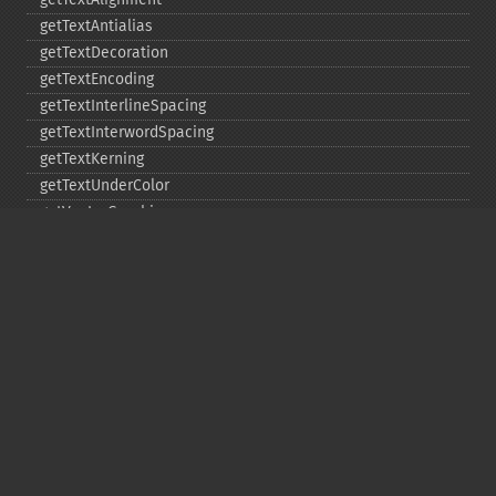
getTextAntialias
getTextDecoration
getTextEncoding
getTextInterlineSpacing
getTextInterwordSpacing
getTextKerning
getTextUnderColor
getVectorGraphics
line
matte
pathClose
pathCurveToAbsolute
pathCurveToQuadraticBezierAbsolute
pathCurveToQuadraticBezierRelative
pathCurveToQuadraticBezierSmoothAbsolute
pathCurveToQuadraticBezierSmoothRelative
pathCurveToRelative
pathCurveToSmoothAbsolute