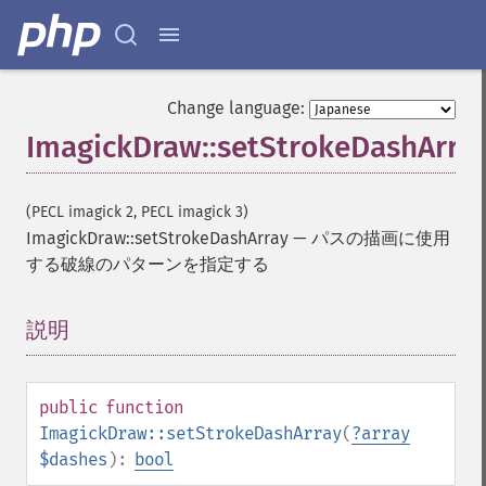
Change language:
ImagickDraw::setStrokeDashArra
(PECL imagick 2, PECL imagick 3)
ImagickDraw::setStrokeDashArray
—
パスの描画に使用
する破線のパターンを指定する
説明
¶
public
function
ImagickDraw::setStrokeDashArray
(
?
array
$dashes
):
bool