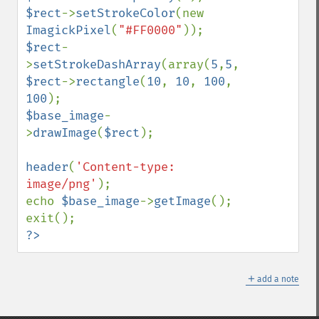
$rect
->
setStrokeColor
(new 
ImagickPixel
(
"#FF0000"
$rect
-
>
setStrokeDashArray
(array(
5
,
5
,
5
$rect
->
rectangle
(
10
, 
10
, 
100
, 
100
$base_image
-
>
drawImage
(
$rect
);

header
(
'Content-type: 
image/png'
);

echo 
$base_image
->
getImage
();

?>
＋
add a note