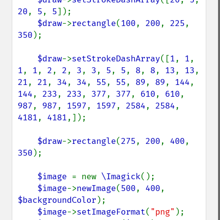
20
, 
5
, 
5
]);

$draw
->
rectangle
(
100
, 
200
, 
225
, 
350
);

$draw
->
setStrokeDashArray
([
1
, 
1
, 
1
, 
1
, 
2
, 
2
, 
3
, 
3
, 
5
, 
5
, 
8
, 
8
, 
13
, 
13
, 
21
, 
21
, 
34
, 
34
, 
55
, 
55
, 
89
, 
89
, 
144
, 
144
, 
233
, 
233
, 
377
, 
377
, 
610
, 
610
, 
987
, 
987
, 
1597
, 
1597
, 
2584
, 
2584
, 
4181
, 
4181
,]);

$draw
->
rectangle
(
275
, 
200
, 
400
, 
350
);

$image 
= new 
\Imagick
();

$image
->
newImage
(
500
, 
400
, 
$backgroundColor
);

$image
->
setImageFormat
(
"png"
);
