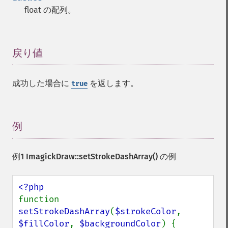
float の配列。
戻り値
¶
成功した場合に
を返します。
true
例
¶
例1
ImagickDraw::setStrokeDashArray()
の例
function 
setStrokeDashArray
(
$strokeColor
, 
$fillColor
, 
$backgroundColor
) {
