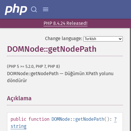
PHP 8.4.24 Released!
Change language:
DOMNode::getNodePath
(PHP 5 >= 5.2.0, PHP 7, PHP 8)
DOMNode::getNodePath
—
Düğümün XPath yolunu
döndürür
Açıklama
¶
public
function
DOMNode::getNodePath
():
?
string