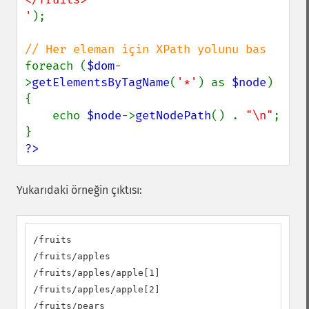
'
);

foreach (
$dom
-
>
getElementsByTagName
(
'*'
) as 
$node
) 
{

    echo 
$node
->
getNodePath
() . 
"\n"
;

?>
Yukarıdaki örneğin çıktısı:
/fruits

/fruits/apples

/fruits/apples/apple[1]

/fruits/apples/apple[2]

/fruits/pears
