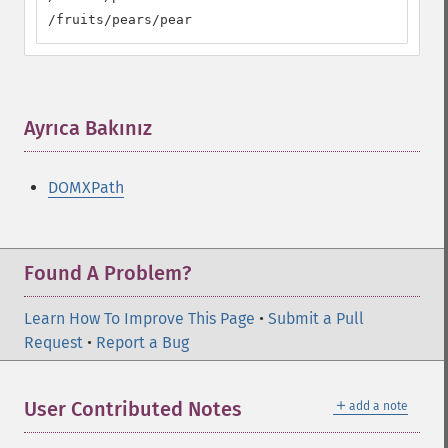
/fruits/pears/pear
Ayrıca Bakınız
¶
DOMXPath
Found A Problem?
Learn How To Improve This Page
•
Submit a Pull
Request
•
Report a Bug
＋
User Contributed Notes
add a note