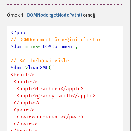
Örnek 1 -
DOMNode::getNodePath()
örneği
$dom 
= new 
DOMDocument
;

$dom
->
loadXML
(
'

<fruits>

 <apples>

  <apple>braeburn</apple>

  <apple>granny smith</apple>

 </apples>

 <pears>

  <pear>conference</pear>

 </pears>

</fruits>
