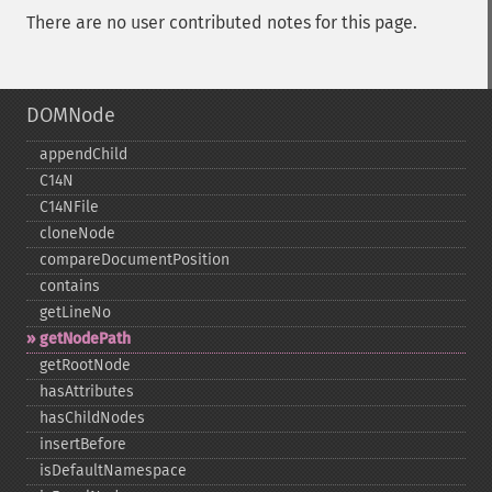
There are no user contributed notes for this page.
DOMNode
appendChild
C14N
C14NFile
cloneNode
compareDocumentPosition
contains
getLineNo
getNodePath
getRootNode
hasAttributes
hasChildNodes
insertBefore
isDefaultNamespace