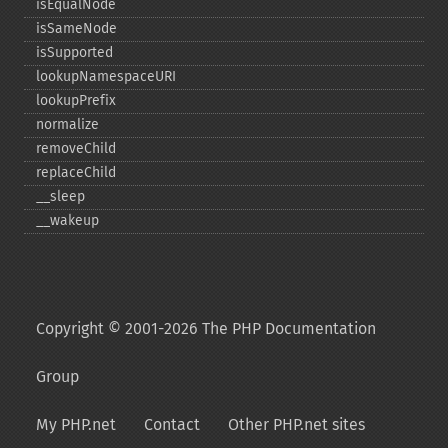
isEqualNode
isSameNode
isSupported
lookupNamespaceURI
lookupPrefix
normalize
removeChild
replaceChild
_​_​sleep
_​_​wakeup
Copyright © 2001-2026 The PHP Documentation
Group
My PHP.net
Contact
Other PHP.net sites