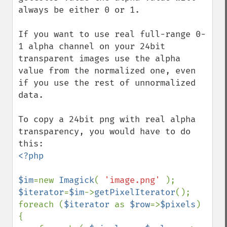
always be either 0 or 1.

If you want to use real full-range 0-
1 alpha channel on your 24bit 
transparent images use the alpha 
value from the normalized one, even 
if you use the rest of unnormalized 
data.

To copy a 24bit png with real alpha 
transparency, you would have to do 
<?php

$im
=new 
Imagick
( 
'image.png' 
$iterator
=
$im
->
getPixelIterator
();

foreach (
$iterator 
as 
$row
=>
$pixels
) 
{
