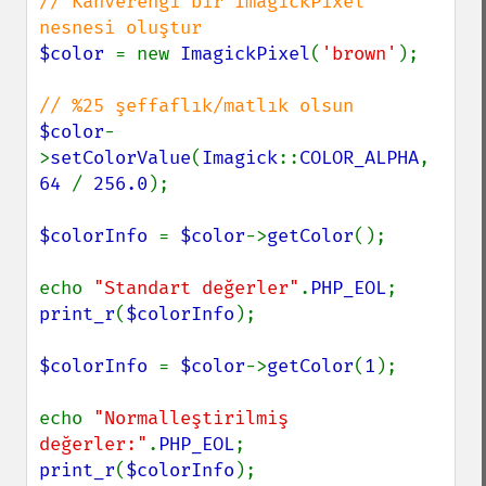
// Kahverengi bir ImagickPixel 
$color 
= new 
ImagickPixel
(
'brown'
);

$color
-
>
setColorValue
(
Imagick
::
COLOR_ALPHA
, 
64 
/ 
256.0
);

$colorInfo 
= 
$color
->
getColor
();

echo 
"Standart değerler"
.
PHP_EOL
print_r
(
$colorInfo
);

$colorInfo 
= 
$color
->
getColor
(
1
);

echo 
"Normalleştirilmiş 
değerler:"
.
PHP_EOL
print_r
(
$colorInfo
);
