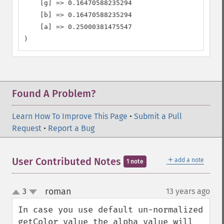
    [g] => 0.16470588235294

    [b] => 0.16470588235294

    [a] => 0.25000381475547

)
Found A Problem?
Learn How To Improve This Page
•
Submit a Pull
Request
•
Report a Bug
＋
User Contributed Notes
add a note
1 note
roman
3
13 years ago
¶
up
down
In case you use default un-normalized 
getColor value the alpha value will 