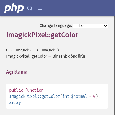
Change language:
ImagickPixel::getColor
(PECL imagick 2, PECL imagick 3)
ImagickPixel::getColor
—
Bir renk döndürür
Açıklama
¶
public
function
ImagickPixel::getColor
(
int
$normal
= 0
):
array