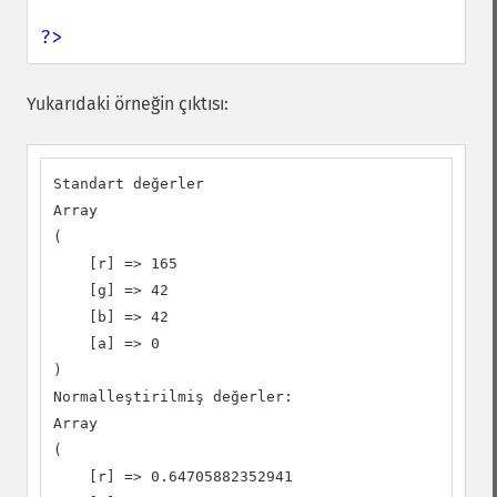
?>
Yukarıdaki örneğin çıktısı:
Standart değerler

Array

(

    [r] => 165

    [g] => 42

    [b] => 42

    [a] => 0

)

Normalleştirilmiş değerler:

Array

(

    [r] => 0.64705882352941
