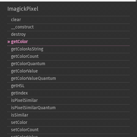
ImagickPixel
clear
_​_​construct
destroy
getColor
getColorAsString
getColorCount
getColorQuantum
getColorValue
getColorValueQuantum
getHSL
getIndex
isPixelSimilar
isPixelSimilarQuantum
isSimilar
setColor
setColorCount