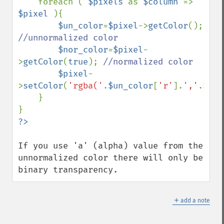
    foreach ( 
$pixels 
as 
$column 
=> 
$pixel 
){

$un_color
=
$pixel
->
getColor
(); 
//unnormalized color

$nor_color
=
$pixel
-
>
getColor
(
true
); 
//normalized color

$pixel
-
>
setColor
(
'rgba('
.
$un_color
[
'r'
].
','
.
$un_
    }

If you use 'a' (alpha) value from the 
unnormalized color there will only be 
binary transparency.
＋
add a note