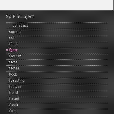
SplFileObject
_​_​construct
current
eof
fflush
fgetc
fgetcsv
fgets
fgetss
flock
fpassthru
fputcsv
fread
fscanf
fseek
fstat