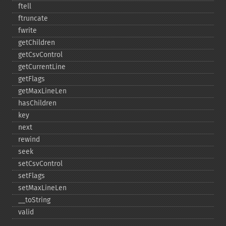
ftell
ftruncate
fwrite
getChildren
getCsvControl
getCurrentLine
getFlags
getMaxLineLen
hasChildren
key
next
rewind
seek
setCsvControl
setFlags
setMaxLineLen
_​_​toString
valid