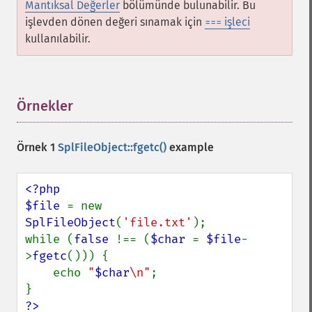
Mantıksal Değerler
bölümünde bulunabilir. Bu
işlevden dönen değeri sınamak için
işleci
===
kullanılabilir.
Örnekler
¶
Örnek 1
SplFileObject::fgetc()
example
<?php

$file 
= new 
SplFileObject
(
'file.txt'
);

while (
false 
!== (
$char 
= 
$file
-
>
fgetc
())) {

    echo 
"
$char
\n"
;

?>