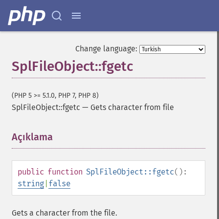
Change language:
SplFileObject::fgetc
(PHP 5 >= 5.1.0, PHP 7, PHP 8)
SplFileObject::fgetc
—
Gets character from file
Açıklama
¶
public
function
SplFileObject::fgetc
():
string
|
false
Gets a character from the file.