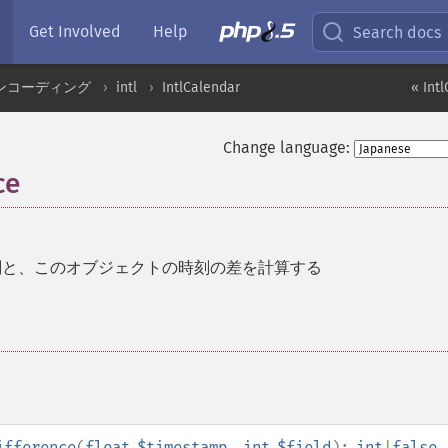
Get Involved
Help
Search docs
ンコーディング
intl
IntlCalendar
« Int
Change language:
ce
刻と、このオブジェクトの時刻の差を計算する
ifference
(
float
$timestamp
,
int
$field
):
int
|
false