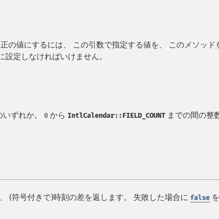
正の値にするには、 この引数で指定する値を、 このメソッド
に設定しなければいけません。
のいずれか。
から
までの間の整
0
IntlCalendar::FIELD_COUNT
 (符号付きで)時刻の差を返します。 失敗した場合に
を
false