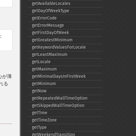
getAvailableLocales
getDayOfWeekType
getErrorCode
getErrorMessage
getFirstDayOfWeek
:
getGreatestMinimum
getKeywordValuesForLocale
getLeastMaximum
。
getLocale
getMaximum
心が薄
getMinimalDaysInFirstWeek
れる
getMinimum
getNow
getRepeatedWallTimeOption
getSkippedWallTimeOption
getTime
getTimeZone
getType
getWeekendTransition