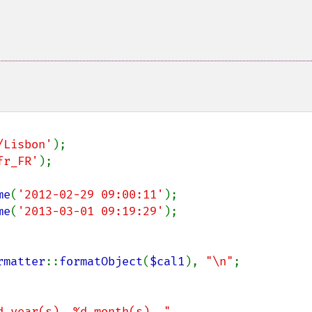
/Lisbon'
fr_FR'
);

me
(
'2012-02-29 09:00:11'
me
(
'2013-03-01 09:19:29'
rmatter
::
formatObject
(
$cal1
), 
"\n"
;

 year(s), %d month(s), "
