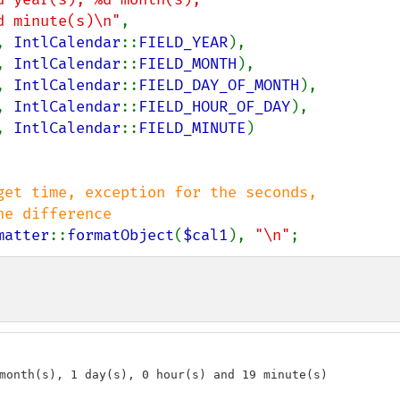
d minute(s)\n"
,

, 
IntlCalendar
::
FIELD_YEAR
),

, 
IntlCalendar
::
FIELD_MONTH
),

, 
IntlCalendar
::
FIELD_DAY_OF_MONTH
),

, 
IntlCalendar
::
FIELD_HOUR_OF_DAY
),

, 
IntlCalendar
::
FIELD_MINUTE
)

get time, exception for the seconds,

matter
::
formatObject
(
$cal1
), 
"\n"
;
month(s), 1 day(s), 0 hour(s) and 19 minute(s)
