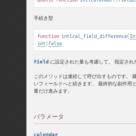
手続き型
function
intlcal_field_difference
(
In
int
|
false
field
に設定された量も考慮して、 指定され
このメソッドは連続して呼び出すものです。 
いフィールドへと続きます。 最終的な副作用
量だけ進みます。
パラメータ
¶
calendar