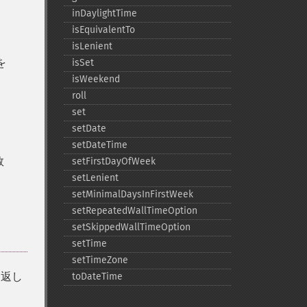
inDaylightTime
isEquivalentTo
isLenient
を
isSet
isWeekend
roll
set
setDate
setDateTime
数
setFirstDayOfWeek
setLenient
setMinimalDaysInFirstWeek
setRepeatedWallTimeOption
setSkippedWallTimeOption
setTime
setTimeZone
返し
toDateTime