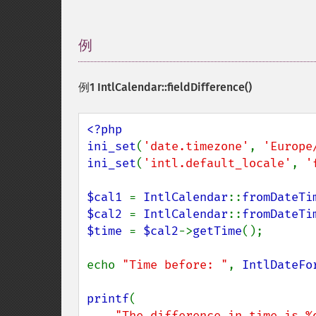
例
¶
例1
IntlCalendar::fieldDifference()
<?php

ini_set
(
'date.timezone'
, 
'Europe
ini_set
(
'intl.default_locale'
, 
'
$cal1 
= 
IntlCalendar
::
fromDateTi
$cal2 
= 
IntlCalendar
::
fromDateTi
$time 
= 
$cal2
->
getTime
();

echo 
"Time before: "
, 
IntlDateFo
printf
(

"The difference in time is %d