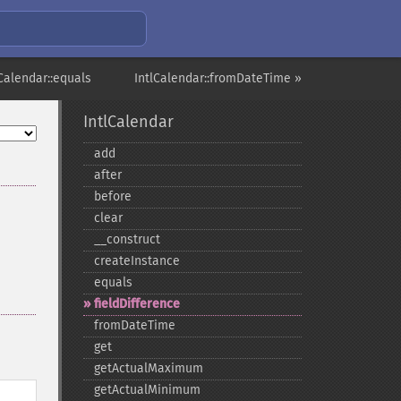
lCalendar::equals
IntlCalendar::fromDateTime »
IntlCalendar
add
after
before
clear
_​_​construct
createInstance
equals
fieldDifference
fromDateTime
get
getActualMaximum
getActualMinimum