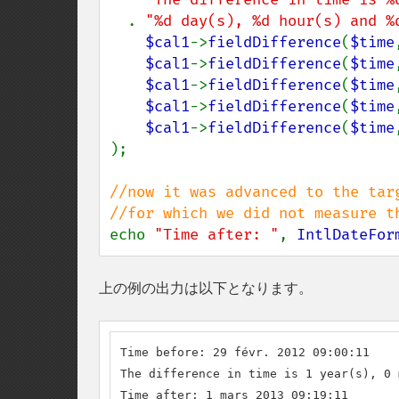
. 
"%d day(s), %d hour(s) and %
$cal1
->
fieldDifference
(
$time
$cal1
->
fieldDifference
(
$time
$cal1
->
fieldDifference
(
$time
$cal1
->
fieldDifference
(
$time
$cal1
->
fieldDifference
(
$time
);

//now it was advanced to the tar
echo 
"Time after: "
, 
IntlDateFor
上の例の出力は以下となります。
Time before: 29 févr. 2012 09:00:11

The difference in time is 1 year(s), 0 
Time after: 1 mars 2013 09:19:11