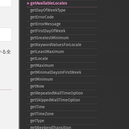
getAvailableLocales
getDayOfWeekType
getErrorCode
getErrorMessage
getFirstDayOfWeek
getGreatestMinimum
getKeywordValuesForLocale
いる全
getLeastMaximum
getLocale
getMaximum
getMinimalDaysInFirstWeek
getMinimum
getNow
getRepeatedWallTimeOption
getSkippedWallTimeOption
getTime
getTimeZone
getType
getWeekendTransition