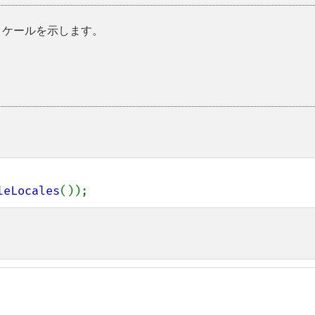
ロケールを示します。
leLocales
());