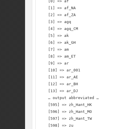
    [0] => af

    [1] => af_NA

    [2] => af_ZA

    [3] => agq

    [4] => agq_CM

    [5] => ak

    [6] => ak_GH

    [7] => am

    [8] => am_ET

    [9] => ar

    [10] => ar_001

    [11] => ar_AE

    [12] => ar_BH

    [13] => ar_DJ

    … output abbreviated …

    [595] => zh_Hant_HK

    [596] => zh_Hant_MO

    [597] => zh_Hant_TW

    [598] => zu
