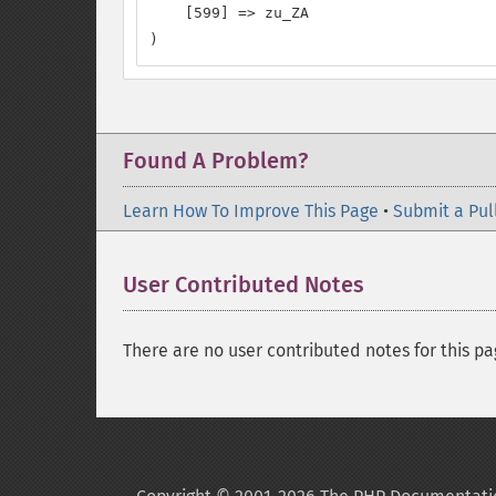
    [599] => zu_ZA

)
Found A Problem?
Learn How To Improve This Page
•
Submit a Pul
User Contributed Notes
There are no user contributed notes for this pa