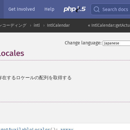
Get Involved
Help
Search docs
ンコーディング
intl
IntlCalendar
« IntlCalendar::getAc
Change language:
Locales
存在するロケールの配列を取得する
:getAvailableLocales
():
array