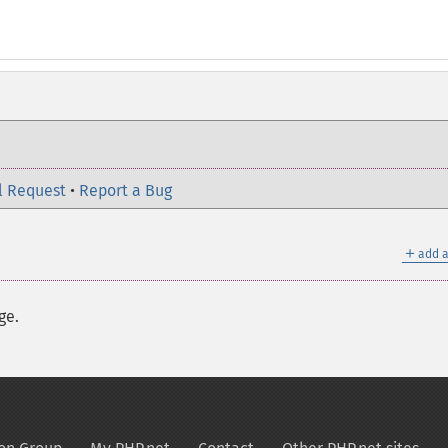
l Request
•
Report a Bug
＋
add a
ge.