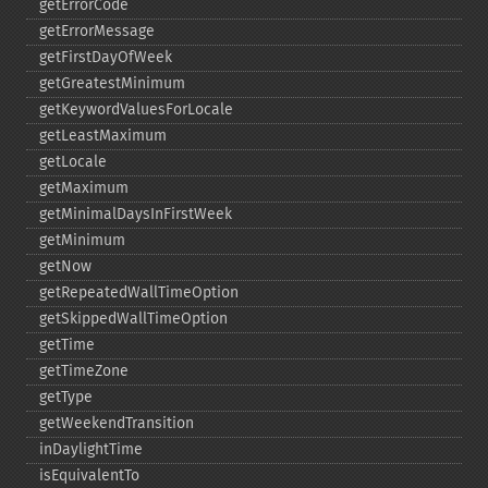
getErrorCode
getErrorMessage
getFirstDayOfWeek
getGreatestMinimum
getKeywordValuesForLocale
getLeastMaximum
getLocale
getMaximum
getMinimalDaysInFirstWeek
getMinimum
getNow
getRepeatedWallTimeOption
getSkippedWallTimeOption
getTime
getTimeZone
getType
getWeekendTransition
inDaylightTime
isEquivalentTo