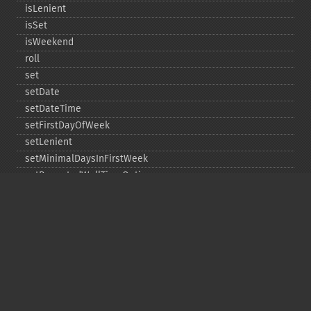
isLenient
isSet
isWeekend
roll
set
setDate
setDateTime
setFirstDayOfWeek
setLenient
setMinimalDaysInFirstWeek
setRepeatedWallTimeOption
setSkippedWallTimeOption
setTime
setTimeZone
toDateTime