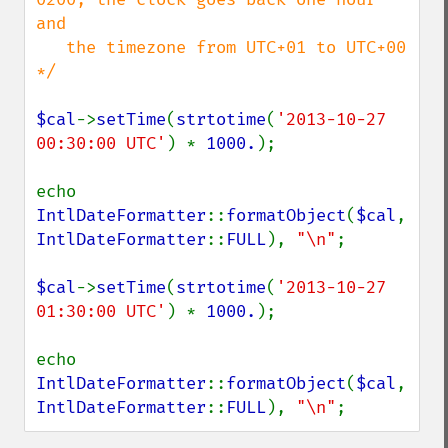
and

   the timezone from UTC+01 to UTC+00 
*/

$cal
->
setTime
(
strtotime
(
'2013-10-27 
00:30:00 UTC'
) * 
1000.
);

echo 
IntlDateFormatter
::
formatObject
(
$cal
, 
IntlDateFormatter
::
FULL
), 
"\n"
;

$cal
->
setTime
(
strtotime
(
'2013-10-27 
01:30:00 UTC'
) * 
1000.
);

echo 
IntlDateFormatter
::
formatObject
(
$cal
, 
IntlDateFormatter
::
FULL
), 
"\n"
;