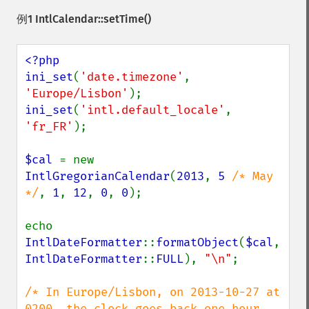
例1
IntlCalendar::setTime()
<?php

ini_set
(
'date.timezone'
, 
'Europe/Lisbon'
ini_set
(
'intl.default_locale'
, 
'fr_FR'
);

$cal 
= new 
IntlGregorianCalendar
(
2013
, 
5 
/* May 
*/
, 
1
, 
12
, 
0
, 
0
);

echo 
IntlDateFormatter
::
formatObject
(
$cal
, 
IntlDateFormatter
::
FULL
), 
"\n"
;

/* In Europe/Lisbon, on 2013-10-27 at 
0200, the clock goes back one hour 