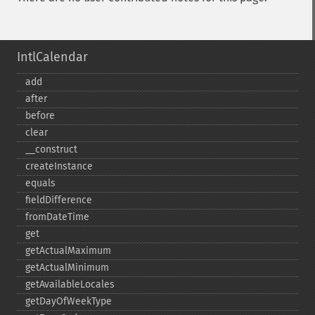
IntlCalendar
add
after
before
clear
_​_​construct
createInstance
equals
fieldDifference
fromDateTime
get
getActualMaximum
getActualMinimum
getAvailableLocales
getDayOfWeekType