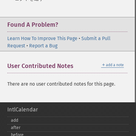
Found A Problem?
Learn How To Improve This Page
•
Submit a Pull
Request
•
Report a Bug
＋
User Contributed Notes
add a note
There are no user contributed notes for this page.
IntlCalendar
add
after
before