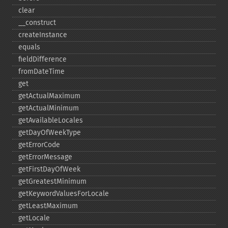
clear
_​_​construct
createInstance
equals
fieldDifference
fromDateTime
get
getActualMaximum
getActualMinimum
getAvailableLocales
getDayOfWeekType
getErrorCode
getErrorMessage
getFirstDayOfWeek
getGreatestMinimum
getKeywordValuesForLocale
getLeastMaximum
getLocale