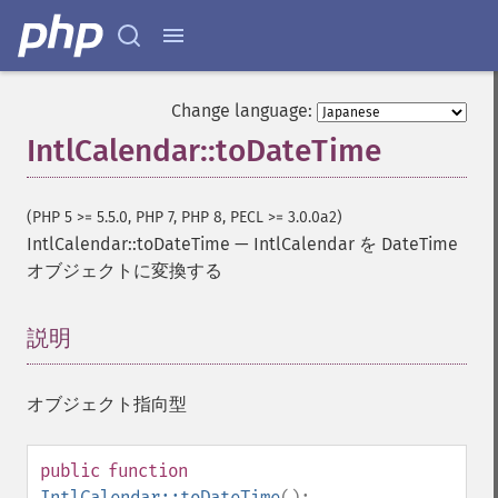
Change language:
IntlCalendar::toDateTime
(PHP 5 >= 5.5.0, PHP 7, PHP 8, PECL >= 3.0.0a2)
IntlCalendar::toDateTime
—
IntlCalendar を DateTime
オブジェクトに変換する
説明
¶
オブジェクト指向型
public
function
IntlCalendar::toDateTime
():