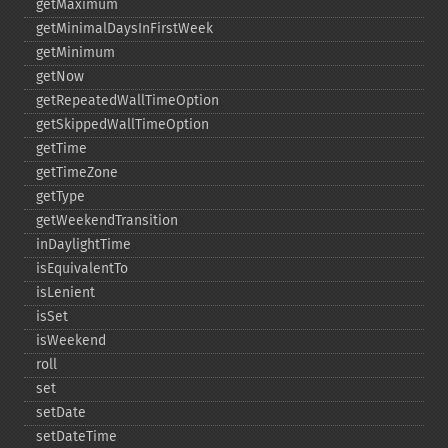
getMaximum
getMinimalDaysInFirstWeek
getMinimum
getNow
getRepeatedWallTimeOption
getSkippedWallTimeOption
getTime
getTimeZone
getType
getWeekendTransition
inDaylightTime
isEquivalentTo
isLenient
isSet
isWeekend
roll
set
setDate
setDateTime