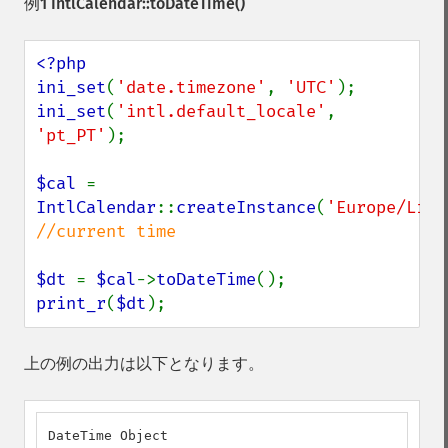
例1
IntlCalendar::toDateTime()
<?php

ini_set
(
'date.timezone'
, 
'UTC'
ini_set
(
'intl.default_locale'
, 
'pt_PT'
);

$cal 
= 
IntlCalendar
::
createInstance
(
'Europe/Lisb
//current time

$dt 
= 
$cal
->
toDateTime
print_r
(
$dt
);
上の例の出力は以下となります。
DateTime Object
