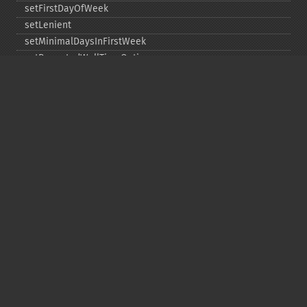
setFirstDayOfWeek
setLenient
setMinimalDaysInFirstWeek
setRepeatedWallTimeOption
setSkippedWallTimeOption
setTime
setTimeZone
toDateTime
Copyright © 2001-2026 The PHP Documentation
Group
My PHP.net
Contact
Other PHP.net sites
Privacy policy