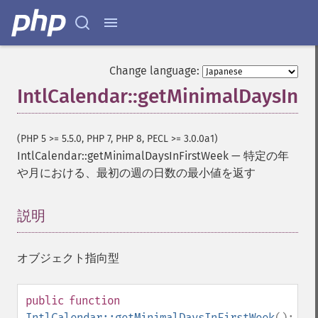
Change language:
IntlCalendar::getMinimalDaysInF
(PHP 5 >= 5.5.0, PHP 7, PHP 8, PECL >= 3.0.0a1)
IntlCalendar::getMinimalDaysInFirstWeek
—
特定の年
や月における、最初の週の日数の最小値を返す
説明
¶
オブジェクト指向型
public
function
IntlCalendar::getMinimalDaysInFirstWeek
():