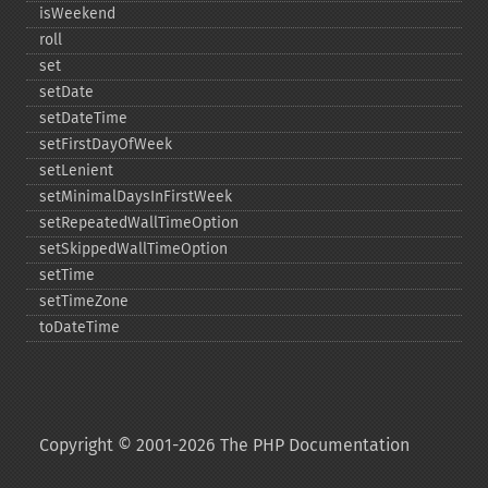
isWeekend
roll
set
setDate
setDateTime
setFirstDayOfWeek
setLenient
setMinimalDaysInFirstWeek
setRepeatedWallTimeOption
setSkippedWallTimeOption
setTime
setTimeZone
toDateTime
Copyright © 2001-2026 The PHP Documentation