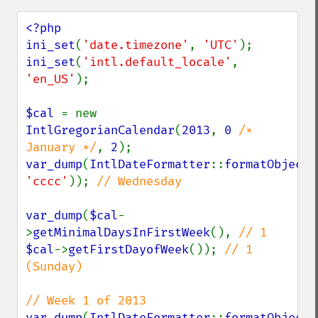
<?php

ini_set
(
'date.timezone'
, 
'UTC'
ini_set
(
'intl.default_locale'
, 
'en_US'
);

$cal 
= new 
IntlGregorianCalendar
(
2013
, 
0 
/* 
January */
, 
2
var_dump
(
IntlDateFormatter
::
formatObject
(
'cccc'
)); 
// Wednesday

var_dump
(
$cal
-
>
getMinimalDaysInFirstWeek
(), 
$cal
->
getFirstDayofWeek
()); 
// 1 
(Sunday)

var_dump
(
IntlDateFormatter
::
formatObject
(