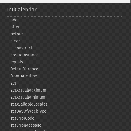
IntlCalendar
add
after
before
clear
_​_​construct
createInstance
equals
fieldDifference
fromDateTime
get
getActualMaximum
getActualMinimum
getAvailableLocales
getDayOfWeekType
getErrorCode
getErrorMessage