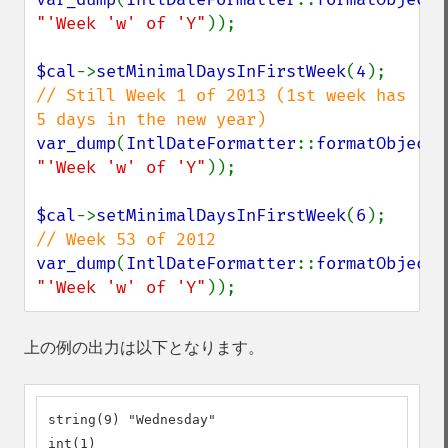
"'Week 'w' of 'Y"
));

$cal
->
setMinimalDaysInFirstWeek
(
4
// Still Week 1 of 2013 (1st week has 
var_dump
(
IntlDateFormatter
::
formatObject
(
"'Week 'w' of 'Y"
));

$cal
->
setMinimalDaysInFirstWeek
(
6
var_dump
(
IntlDateFormatter
::
formatObject
(
"'Week 'w' of 'Y"
));
上の例の出力は以下となります。
string(9) "Wednesday"

int(1)
