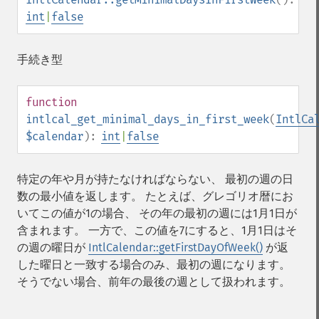
int
|
false
手続き型
function
intlcal_get_minimal_days_in_first_week
(
IntlCa
$calendar
):
int
|
false
特定の年や月が持たなければならない、 最初の週の日
数の最小値を返します。 たとえば、グレゴリオ暦にお
いてこの値が1の場合、 その年の最初の週には1月1日が
含まれます。 一方で、この値を7にすると、1月1日はそ
の週の曜日が
IntlCalendar::getFirstDayOfWeek()
が返
した曜日と一致する場合のみ、最初の週になります。
そうでない場合、前年の最後の週として扱われます。