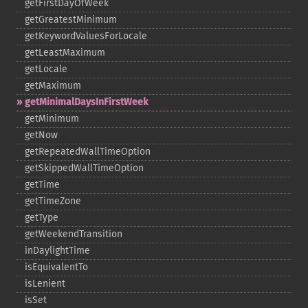
getFirstDayOfWeek
getGreatestMinimum
getKeywordValuesForLocale
getLeastMaximum
getLocale
getMaximum
getMinimalDaysInFirstWeek
getMinimum
getNow
getRepeatedWallTimeOption
getSkippedWallTimeOption
getTime
getTimeZone
getType
getWeekendTransition
inDaylightTime
isEquivalentTo
isLenient
isSet