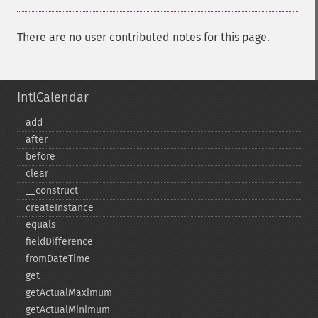
There are no user contributed notes for this page.
IntlCalendar
add
after
before
clear
_​_​construct
createInstance
equals
fieldDifference
fromDateTime
get
getActualMaximum
getActualMinimum