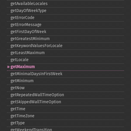
getAvailableLocales
getDayOfWeekType
getErrorCode
getErrorMessage
getFirstDayOfWeek
getGreatestMinimum
getKeywordValuesForLocale
getLeastMaximum
getLocale
getMaximum
getMinimalDaysInFirstWeek
getMinimum
getNow
getRepeatedWallTimeOption
getSkippedWallTimeOption
getTime
getTimeZone
getType
getWeekendTransition