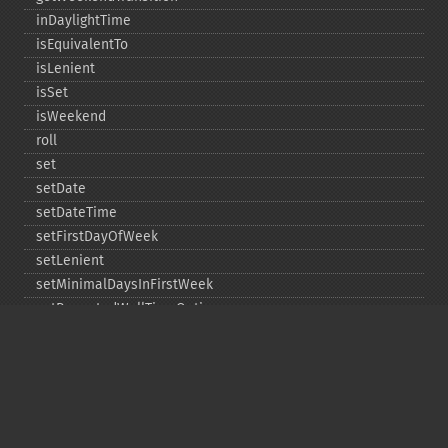
inDaylightTime
isEquivalentTo
isLenient
isSet
isWeekend
roll
set
setDate
setDateTime
setFirstDayOfWeek
setLenient
setMinimalDaysInFirstWeek
setRepeatedWallTimeOption
setSkippedWallTimeOption
setTime
setTimeZone
toDateTime