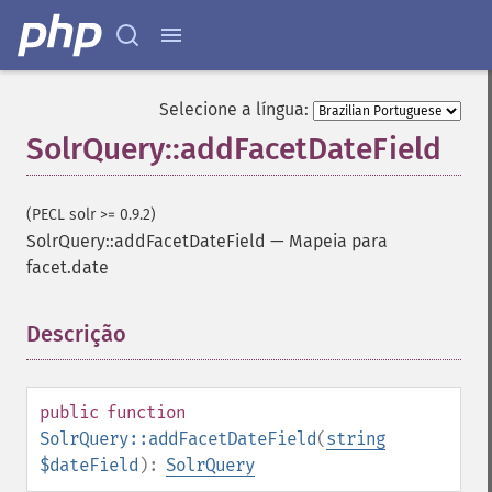
Selecione a língua:
SolrQuery::addFacetDateField
(PECL solr >= 0.9.2)
SolrQuery::addFacetDateField
—
Mapeia para
facet.date
Descrição
¶
public
function
SolrQuery::addFacetDateField
(
string
$dateField
):
SolrQuery