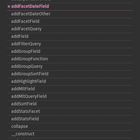
addFacetDateField
addFacetDateOther
addFacetField
addFacetQuery
addField
addFilterQuery
addGroupField
addGroupFunction
addGroupQuery
addGroupSortField
addHighlightField
addMltField
addMltQueryField
addSortField
addStatsFacet
addStatsField
collapse
_​_​construct