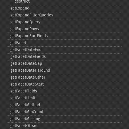
_​_​destruct
getExpand
getExpandFilterQueries
getExpandQuery
getExpandRows
getExpandSortFields
getFacet
getFacetDateEnd
getFacetDateFields
getFacetDateGap
getFacetDateHardEnd
getFacetDateOther
getFacetDateStart
getFacetFields
getFacetLimit
getFacetMethod
getFacetMinCount
getFacetMissing
getFacetOffset