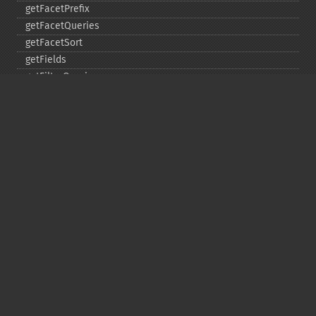
getFacetPrefix
getFacetQueries
getFacetSort
getFields
getFilterQueries
getGroup
getGroupCachePercent
getGroupFacet
getGroupFields
getGroupFormat
getGroupFunctions
getGroupLimit
getGroupMain
getGroupNGroups
getGroupOffset
getGroupQueries
getGroupSortFields
getGroupTruncate
getHighlight