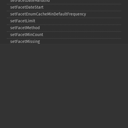
setFacetDateHardEnd
setFacetDateStart
setFacetEnumCacheMinDefaultFrequency
setFacetLimit
setFacetMethod
setFacetMinCount
setFacetMissing
setFacetOffset
setFacetPrefix
setFacetSort
setGroup
setGroupCachePercent
setGroupFacet
setGroupFormat
setGroupLimit
setGroupMain
setGroupNGroups
setGroupOffset
setGroupTruncate