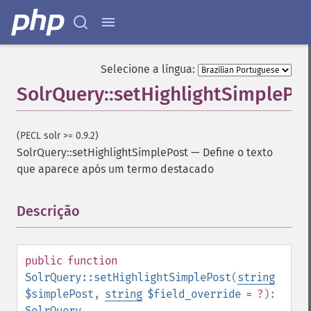
getFacetMissing
getFacetOffset
getFacetPrefix
getFacetQueries
Selecione a língua:
getFacetSort
SolrQuery::setHighlightSimplePo
getFields
getFilterQueries
getGroup
(PECL solr >= 0.9.2)
getGroupCachePercent
SolrQuery::setHighlightSimplePost
—
Define o texto
getGroupFacet
que aparece após um termo destacado
getGroupFields
getGroupFormat
getGroupFunctions
Descrição
¶
getGroupLimit
getGroupMain
getGroupNGroups
public
function
getGroupOffset
SolrQuery::setHighlightSimplePost
(
string
getGroupQueries
$simplePost
,
string
$field_override
= ?
):
getGroupSortFields
SolrQuery