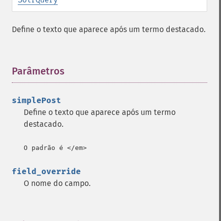
getGroupTruncate
getHighlight
Define o texto que aparece após um termo destacado.
getHighlightAlternateField
getHighlightFields
getHighlightFormatter
getHighlightFragmenter
Parâmetros
¶
getHighlightFragsize
getHighlightHighlightMultiTerm
simplePost
getHighlightMaxAlternateFieldLength
Define o texto que aparece após um termo
getHighlightMaxAnalyzedChars
destacado.
getHighlightMergeContiguous
getHighlightQuery
O padrão é </em>
getHighlightRegexMaxAnalyzedChars
getHighlightRegexPattern
field_override
getHighlightRegexSlop
O nome do campo.
getHighlightRequireFieldMatch
getHighlightSimplePost
getHighlightSimplePre