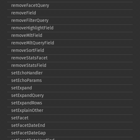
removeFacetQuery
removeField
removeFilterQuery
removeHighlightField
removeMltField
removeMltQueryField
removeSortField
removeStatsFacet
removeStatsField
setEchoHandler
setEchoParams
setExpand
setExpandQuery
setExpandRows
setExplainOther
setFacet
setFacetDateEnd
setFacetDateGap