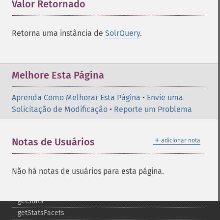
getHighlightSnippets
Valor Retornado
¶
getHighlightUsePhraseHighlighter
getMlt
Retorna uma instância de
SolrQuery
.
getMltBoost
getMltCount
getMltFields
getMltMaxNumQueryTerms
Melhore Esta Página
getMltMaxNumTokens
getMltMaxWordLength
Aprenda Como Melhorar Esta Página
•
Envie uma
getMltMinDocFrequency
Solicitação de Modificação
•
Reporte um Problema
getMltMinTermFrequency
getMltMinWordLength
＋
Notas de Usuários
adicionar nota
getMltQueryFields
getQuery
getRows
Não há notas de usuários para esta página.
getSortFields
getStart
getStats
getStatsFacets