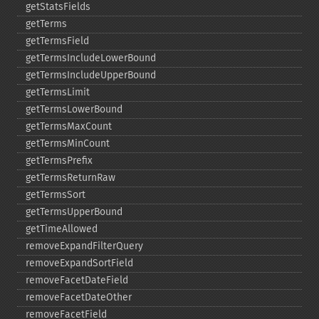
getStatsFields
getTerms
getTermsField
getTermsIncludeLowerBound
getTermsIncludeUpperBound
getTermsLimit
getTermsLowerBound
getTermsMaxCount
getTermsMinCount
getTermsPrefix
getTermsReturnRaw
getTermsSort
getTermsUpperBound
getTimeAllowed
removeExpandFilterQuery
removeExpandSortField
removeFacetDateField
removeFacetDateOther
removeFacetField