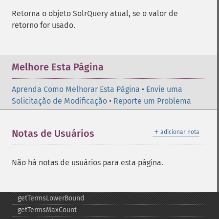
getMltMinDocFrequency
Retorna o objeto SolrQuery atual, se o valor de
getMltMinTermFrequency
retorno for usado.
getMltMinWordLength
getMltQueryFields
getQuery
Melhore Esta Página
getRows
getSortFields
Aprenda Como Melhorar Esta Página
•
Envie uma
getStart
Solicitação de Modificação
•
Reporte um Problema
getStats
getStatsFacets
getStatsFields
＋
Notas de Usuários
adicionar nota
getTerms
getTermsField
Não há notas de usuários para esta página.
getTermsIncludeLowerBound
getTermsIncludeUpperBound
getTermsLimit
getTermsLowerBound
getTermsMaxCount