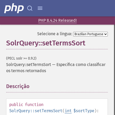
getGroupCachePercent
getGroupFacet
getGroupFields
getGroupFormat
PHP 8.4.24 Released!
getGroupFunctions
getGroupLimit
Selecione a língua:
getGroupMain
SolrQuery::setTermsSort
getGroupNGroups
getGroupOffset
getGroupQueries
(PECL solr >= 0.9.2)
getGroupSortFields
SolrQuery::setTermsSort
—
Especifica como classificar
getGroupTruncate
os termos retornados
getHighlight
getHighlightAlternateField
Descrição
¶
getHighlightFields
getHighlightFormatter
getHighlightFragmenter
public
function
getHighlightFragsize
SolrQuery::setTermsSort
(
int
$sortType
):
getHighlightHighlightMultiTerm