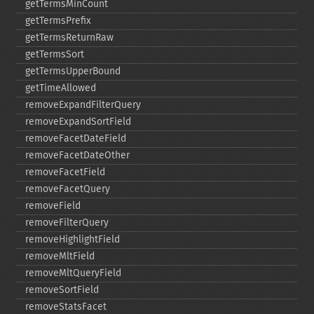
getTermsMinCount
getTermsPrefix
getTermsReturnRaw
getTermsSort
getTermsUpperBound
getTimeAllowed
removeExpandFilterQuery
removeExpandSortField
removeFacetDateField
removeFacetDateOther
removeFacetField
removeFacetQuery
removeField
removeFilterQuery
removeHighlightField
removeMltField
removeMltQueryField
removeSortField
removeStatsFacet