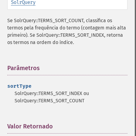
SolrQuery
getHighlightMaxAlternateFieldLength
getHighlightMaxAnalyzedChars
getHighlightMergeContiguous
Se SolrQuery::TERMS_SORT_COUNT, classifica os
getHighlightQuery
termos pela frequência do termo (contagem mais alta
getHighlightRegexMaxAnalyzedChars
primeiro). Se SolrQuery::TERMS_SORT_INDEX, retorna
getHighlightRegexPattern
os termos na ordem do índice.
getHighlightRegexSlop
getHighlightRequireFieldMatch
getHighlightSimplePost
Parâmetros
¶
getHighlightSimplePre
getHighlightSnippets
getHighlightUsePhraseHighlighter
sortType
getMlt
SolrQuery::TERMS_SORT_INDEX ou
getMltBoost
SolrQuery::TERMS_SORT_COUNT
getMltCount
getMltFields
getMltMaxNumQueryTerms
Valor Retornado
¶
getMltMaxNumTokens
getMltMaxWordLength