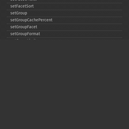
setFacetSort
setGroup
setGroupCachePercent
setGroupFacet
setGroupFormat
setGroupLimit
setGroupMain
setGroupNGroups
setGroupOffset
setGroupTruncate
setHighlight
setHighlightAlternateField
setHighlightFormatter
setHighlightFragmenter
setHighlightFragsize
setHighlightHighlightMultiTerm
setHighlightMaxAlternateFieldLength
setHighlightMaxAnalyzedChars