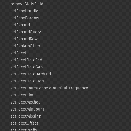
removeStatsField
setEchoHandler
setEchoParams
setExpand
setExpandQuery
setExpandRows
setExplainOther
setFacet
setFacetDateEnd
setFacetDateGap
setFacetDateHardEnd
setFacetDateStart
setFacetEnumCacheMinDefaultFrequency
setFacetLimit
setFacetMethod
setFacetMinCount
setFacetMissing
setFacetOffset
setFacetPrefix