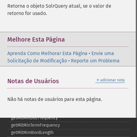
getHighlightQuery
Retorna o objeto SolrQuery atual, se o valor de
getHighlightRegexMaxAnalyzedChars
retorno for usado.
getHighlightRegexPattern
getHighlightRegexSlop
getHighlightRequireFieldMatch
getHighlightSimplePost
Melhore Esta Página
getHighlightSimplePre
getHighlightSnippets
Aprenda Como Melhorar Esta Página
•
Envie uma
getHighlightUsePhraseHighlighter
Solicitação de Modificação
•
Reporte um Problema
getMlt
getMltBoost
＋
Notas de Usuários
adicionar nota
getMltCount
getMltFields
getMltMaxNumQueryTerms
Não há notas de usuários para esta página.
getMltMaxNumTokens
getMltMaxWordLength
getMltMinDocFrequency
getMltMinTermFrequency
getMltMinWordLength