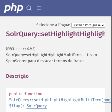
getFacetDateHardEnd
getFacetDateOther
getFacetDateStart
getFacetFields
Selecione a língua:
getFacetLimit
SolrQuery::setHighlightHighlight
getFacetMethod
getFacetMinCount
getFacetMissing
(PECL solr >= 0.9.2)
getFacetOffset
SolrQuery::setHighlightHighlightMultiTerm
—
Usa o
getFacetPrefix
SpanScorer para destacar termos de frases
getFacetQueries
getFacetSort
getFields
Descrição
¶
getFilterQueries
getGroup
getGroupCachePercent
public
function
getGroupFacet
SolrQuery::setHighlightHighlightMultiTerm
(
boo
getGroupFields
$flag
):
SolrQuery
getGroupFormat