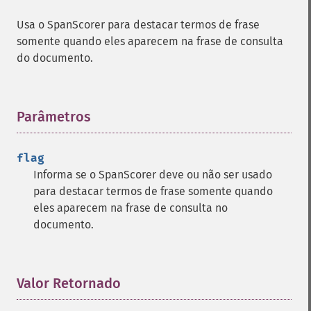
getGroupFunctions
Usa o SpanScorer para destacar termos de frase
getGroupLimit
somente quando eles aparecem na frase de consulta
getGroupMain
do documento.
getGroupNGroups
getGroupOffset
getGroupQueries
getGroupSortFields
Parâmetros
¶
getGroupTruncate
getHighlight
flag
getHighlightAlternateField
Informa se o SpanScorer deve ou não ser usado
getHighlightFields
para destacar termos de frase somente quando
getHighlightFormatter
eles aparecem na frase de consulta no
getHighlightFragmenter
documento.
getHighlightFragsize
getHighlightHighlightMultiTerm
getHighlightMaxAlternateFieldLength
getHighlightMaxAnalyzedChars
Valor Retornado
¶
getHighlightMergeContiguous