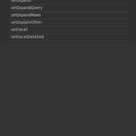
setExpand
setExpandQuery
setExpandRows
setExplainOther
setFacet
setFacetDateEnd
setFacetDateGap
setFacetDateHardEnd
setFacetDateStart
setFacetEnumCacheMinDefaultFrequency
setFacetLimit
setFacetMethod
setFacetMinCount
setFacetMissing
setFacetOffset
setFacetPrefix
setFacetSort
setGroup
setGroupCachePercent