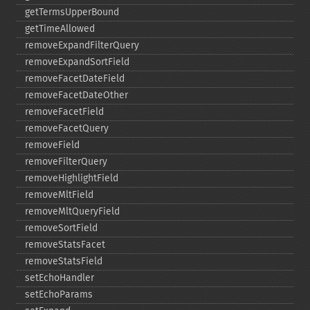
getTermsUpperBound
getTimeAllowed
removeExpandFilterQuery
removeExpandSortField
removeFacetDateField
removeFacetDateOther
removeFacetField
removeFacetQuery
removeField
removeFilterQuery
removeHighlightField
removeMltField
removeMltQueryField
removeSortField
removeStatsFacet
removeStatsField
setEchoHandler
setEchoParams