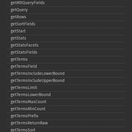
getMltQueryFields
getQuery
getRows
getSortFields
getStart
getStats
getStatsFacets
getStatsFields
getTerms
getTermsField
getTermsIncludeLowerBound
getTermsIncludeUpperBound
getTermsLimit
getTermsLowerBound
getTermsMaxCount
getTermsMinCount
getTermsPrefix
getTermsReturnRaw
getTermsSort