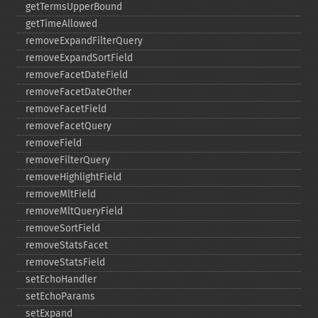
getTermsUpperBound
getTimeAllowed
removeExpandFilterQuery
removeExpandSortField
removeFacetDateField
removeFacetDateOther
removeFacetField
removeFacetQuery
removeField
removeFilterQuery
removeHighlightField
removeMltField
removeMltQueryField
removeSortField
removeStatsFacet
removeStatsField
setEchoHandler
setEchoParams
setExpand