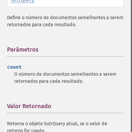
getHighlightRegexMaxAnalyzedChars
getHighlightRegexPattern
Define o número de documentos semelhantes a serem
getHighlightRegexSlop
retornados para cada resultado.
getHighlightRequireFieldMatch
getHighlightSimplePost
getHighlightSimplePre
getHighlightSnippets
Parâmetros
¶
getHighlightUsePhraseHighlighter
getMlt
count
getMltBoost
O número de documentos semelhantes a serem
getMltCount
retornados para cada resultado.
getMltFields
getMltMaxNumQueryTerms
getMltMaxNumTokens
getMltMaxWordLength
Valor Retornado
¶
getMltMinDocFrequency
getMltMinTermFrequency
Retorna o objeto SolrQuery atual, se o valor de
getMltMinWordLength
retorno for usado.