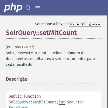
getGroupFunctions
getGroupLimit
getGroupMain
getGroupNGroups
Selecione a língua:
getGroupOffset
SolrQuery::setMltCount
getGroupQueries
getGroupSortFields
getGroupTruncate
(PECL solr >= 0.9.2)
getHighlight
SolrQuery::setMltCount
—
Define o número de
getHighlightAlternateField
documentos semelhantes a serem retornados para
getHighlightFields
cada resultado
getHighlightFormatter
getHighlightFragmenter
getHighlightFragsize
Descrição
¶
getHighlightHighlightMultiTerm
getHighlightMaxAlternateFieldLength
getHighlightMaxAnalyzedChars
public
function
getHighlightMergeContiguous
SolrQuery::setMltCount
(
int
$count
):
getHighlightQuery
SolrQuery