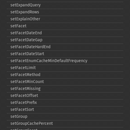
setExpandQuery
setExpandRows
setExplainOther
setFacet
setFacetDateEnd
setFacetDateGap
setFacetDateHardEnd
setFacetDateStart
setFacetEnumCacheMinDefaultFrequency
setFacetLimit
setFacetMethod
setFacetMinCount
setFacetMissing
setFacetOffset
setFacetPrefix
setFacetSort
setGroup
setGroupCachePercent