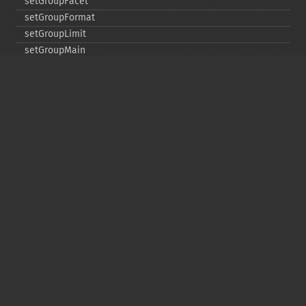
setGroupFacet
setGroupFormat
setGroupLimit
setGroupMain
setGroupNGroups
setGroupOffset
setGroupTruncate
setHighlight
setHighlightAlternateField
setHighlightFormatter
setHighlightFragmenter
setHighlightFragsize
setHighlightHighlightMultiTerm
setHighlightMaxAlternateFieldLength
setHighlightMaxAnalyzedChars
setHighlightMergeContiguous
setHighlightQuery
setHighlightRegexMaxAnalyzedChars
setHighlightRegexPattern