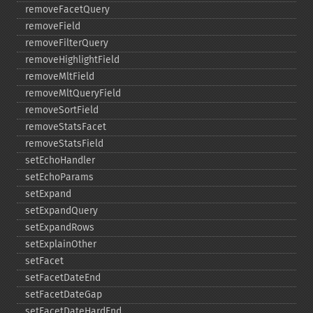
removeFacetQuery
removeField
removeFilterQuery
removeHighlightField
removeMltField
removeMltQueryField
removeSortField
removeStatsFacet
removeStatsField
setEchoHandler
setEchoParams
setExpand
setExpandQuery
setExpandRows
setExplainOther
setFacet
setFacetDateEnd
setFacetDateGap
setFacetDateHardEnd