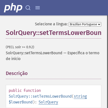
getGroupTruncate
getHighlight
getHighlightAlternateField
getHighlightFields
Selecione a língua:
getHighlightFormatter
SolrQuery::setTermsLowerBound
getHighlightFragmenter
getHighlightFragsize
getHighlightHighlightMultiTerm
(PECL solr >= 0.9.2)
getHighlightMaxAlternateFieldLength
SolrQuery::setTermsLowerBound
—
Especifica o termo
getHighlightMaxAnalyzedChars
de início
getHighlightMergeContiguous
getHighlightQuery
Descrição
¶
getHighlightRegexMaxAnalyzedChars
getHighlightRegexPattern
getHighlightRegexSlop
getHighlightRequireFieldMatch
public
function
getHighlightSimplePost
SolrQuery::setTermsLowerBound
(
string
getHighlightSimplePre
$lowerBound
):
SolrQuery
getHighlightSnippets