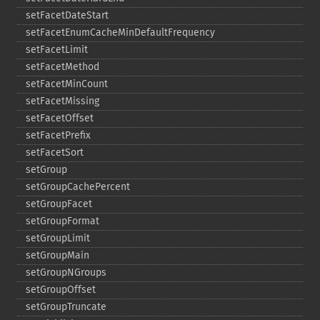
setFacetDateStart
setFacetEnumCacheMinDefaultFrequency
setFacetLimit
setFacetMethod
setFacetMinCount
setFacetMissing
setFacetOffset
setFacetPrefix
setFacetSort
setGroup
setGroupCachePercent
setGroupFacet
setGroupFormat
setGroupLimit
setGroupMain
setGroupNGroups
setGroupOffset
setGroupTruncate