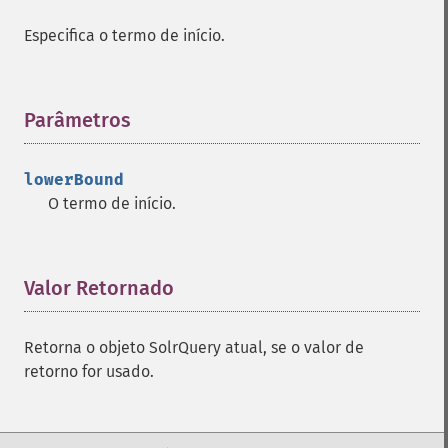
getHighlightUsePhraseHighlighter
Especifica o termo de início.
getMlt
getMltBoost
getMltCount
Parâmetros
¶
getMltFields
getMltMaxNumQueryTerms
getMltMaxNumTokens
lowerBound
getMltMaxWordLength
O termo de início.
getMltMinDocFrequency
getMltMinTermFrequency
getMltMinWordLength
Valor Retornado
¶
getMltQueryFields
getQuery
getRows
Retorna o objeto SolrQuery atual, se o valor de
getSortFields
retorno for usado.
getStart
getStats
getStatsFacets