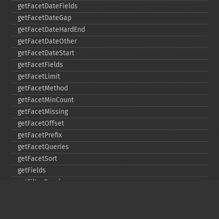
getFacetDateFields
getFacetDateGap
getFacetDateHardEnd
getFacetDateOther
getFacetDateStart
getFacetFields
getFacetLimit
getFacetMethod
getFacetMinCount
getFacetMissing
getFacetOffset
getFacetPrefix
getFacetQueries
getFacetSort
getFields
getFilterQueries
getGroup
getGroupCachePercent
getGroupFacet