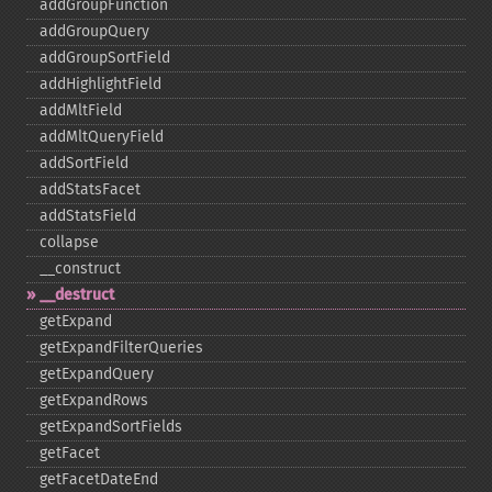
addGroupFunction
addGroupQuery
addGroupSortField
addHighlightField
addMltField
addMltQueryField
addSortField
addStatsFacet
addStatsField
collapse
_​_​construct
_​_​destruct
getExpand
getExpandFilterQueries
getExpandQuery
getExpandRows
getExpandSortFields
getFacet
getFacetDateEnd