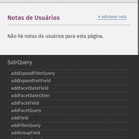
＋
Notas de Usuários
adicionar nota
Não há notas de usuários para esta página.
SolrQuery
addExpandFilterQuery
addExpandSortField
addFacetDateField
addFacetDateOther
addFacetField
addFacetQuery
addField
addFilterQuery
addGroupField