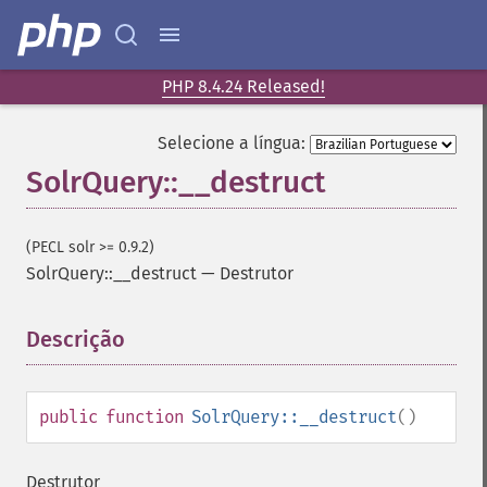
PHP 8.4.24 Released!
Selecione a língua:
SolrQuery::__destruct
(PECL solr >= 0.9.2)
SolrQuery::__destruct
—
Destrutor
Descrição
¶
public
function
SolrQuery::__destruct
()
Destrutor