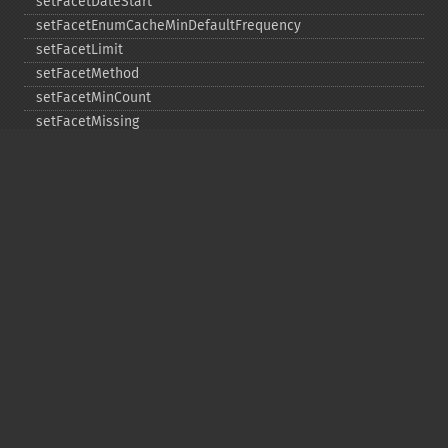
setFacetDateStart
setFacetEnumCacheMinDefaultFrequency
setFacetLimit
setFacetMethod
setFacetMinCount
setFacetMissing
setFacetOffset
setFacetPrefix
setFacetSort
setGroup
setGroupCachePercent
setGroupFacet
setGroupFormat
setGroupLimit
setGroupMain
setGroupNGroups
setGroupOffset
setGroupTruncate
setHighlight