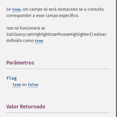
getHighlight
Se
, um campo só será destacado se a consulta
true
getHighlightAlternateField
corresponder a esse campo específico.
getHighlightFields
getHighlightFormatter
Isso só funcionará se
getHighlightFragmenter
SolrQuery::setHighlightUsePhraseHighlighter() estiver
getHighlightFragsize
definido como
.
true
getHighlightHighlightMultiTerm
getHighlightMaxAlternateFieldLength
getHighlightMaxAnalyzedChars
getHighlightMergeContiguous
Parâmetros
¶
getHighlightQuery
getHighlightRegexMaxAnalyzedChars
flag
getHighlightRegexPattern
ou
true
false
getHighlightRegexSlop
getHighlightRequireFieldMatch
getHighlightSimplePost
getHighlightSimplePre
Valor Retornado
¶
getHighlightSnippets