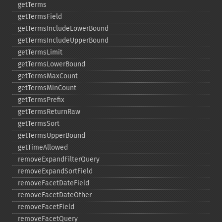
getTerms
getTermsField
getTermsIncludeLowerBound
getTermsIncludeUpperBound
getTermsLimit
getTermsLowerBound
getTermsMaxCount
getTermsMinCount
getTermsPrefix
getTermsReturnRaw
getTermsSort
getTermsUpperBound
getTimeAllowed
removeExpandFilterQuery
removeExpandSortField
removeFacetDateField
removeFacetDateOther
removeFacetField
removeFacetQuery