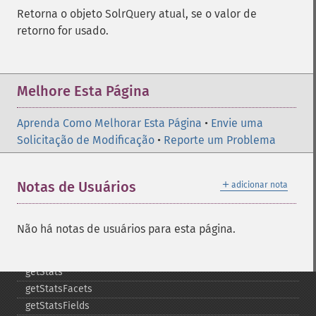
getHighlightUsePhraseHighlighter
Retorna o objeto SolrQuery atual, se o valor de
getMlt
retorno for usado.
getMltBoost
getMltCount
getMltFields
getMltMaxNumQueryTerms
Melhore Esta Página
getMltMaxNumTokens
getMltMaxWordLength
Aprenda Como Melhorar Esta Página
•
Envie uma
getMltMinDocFrequency
Solicitação de Modificação
•
Reporte um Problema
getMltMinTermFrequency
getMltMinWordLength
＋
Notas de Usuários
adicionar nota
getMltQueryFields
getQuery
getRows
Não há notas de usuários para esta página.
getSortFields
getStart
getStats
getStatsFacets
getStatsFields