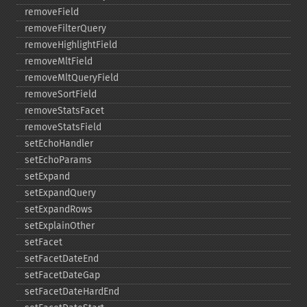
removeField
removeFilterQuery
removeHighlightField
removeMltField
removeMltQueryField
removeSortField
removeStatsFacet
removeStatsField
setEchoHandler
setEchoParams
setExpand
setExpandQuery
setExpandRows
setExplainOther
setFacet
setFacetDateEnd
setFacetDateGap
setFacetDateHardEnd