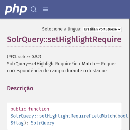
getFacetOffset
getFacetPrefix
getFacetQueries
getFacetSort
Selecione a língua:
getFields
SolrQuery::setHighlightRequireF
getFilterQueries
getGroup
getGroupCachePercent
(PECL solr >= 0.9.2)
getGroupFacet
SolrQuery::setHighlightRequireFieldMatch
—
Requer
getGroupFields
correspondência de campo durante o destaque
getGroupFormat
getGroupFunctions
getGroupLimit
Descrição
¶
getGroupMain
getGroupNGroups
getGroupOffset
public
function
getGroupQueries
SolrQuery::setHighlightRequireFieldMatch
(
bool
getGroupSortFields
$flag
):
SolrQuery
getGroupTruncate