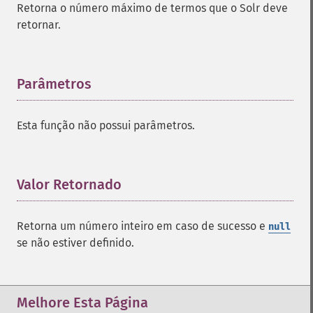
Retorna o número máximo de termos que o Solr deve
addFacetQuery
retornar.
addField
addFilterQuery
addGroupField
addGroupFunction
Parâmetros
¶
addGroupQuery
addGroupSortField
Esta função não possui parâmetros.
addHighlightField
addMltField
addMltQueryField
addSortField
Valor Retornado
¶
addStatsFacet
addStatsField
Retorna um número inteiro em caso de sucesso e
null
collapse
se não estiver definido.
_​_​construct
_​_​destruct
getExpand
getExpandFilterQueries
Melhore Esta Página