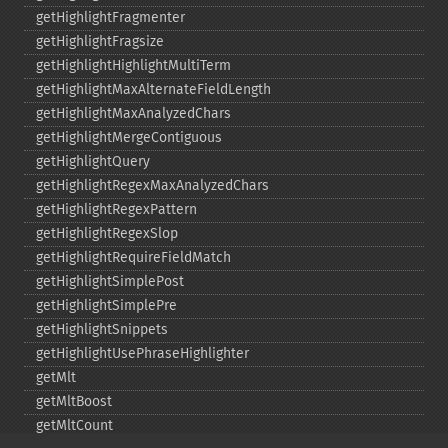
getHighlightFragmenter
getHighlightFragsize
getHighlightHighlightMultiTerm
getHighlightMaxAlternateFieldLength
getHighlightMaxAnalyzedChars
getHighlightMergeContiguous
getHighlightQuery
getHighlightRegexMaxAnalyzedChars
getHighlightRegexPattern
getHighlightRegexSlop
getHighlightRequireFieldMatch
getHighlightSimplePost
getHighlightSimplePre
getHighlightSnippets
getHighlightUsePhraseHighlighter
getMlt
getMltBoost
getMltCount