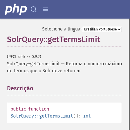
Selecione a língua:
SolrQuery::getTermsLimit
(PECL solr >= 0.9.2)
SolrQuery::getTermsLimit
—
Retorna o número máximo
de termos que o Solr deve retornar
Descrição
¶
SolrQuery
addExpandFilterQuery
addExpandSortField
public
function
addFacetDateField
SolrQuery::getTermsLimit
():
int
addFacetDateOther
addFacetField