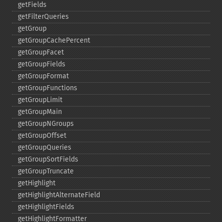
getFields
getFilterQueries
getGroup
getGroupCachePercent
getGroupFacet
getGroupFields
getGroupFormat
getGroupFunctions
getGroupLimit
getGroupMain
getGroupNGroups
getGroupOffset
getGroupQueries
getGroupSortFields
getGroupTruncate
getHighlight
getHighlightAlternateField
getHighlightFields
getHighlightFormatter