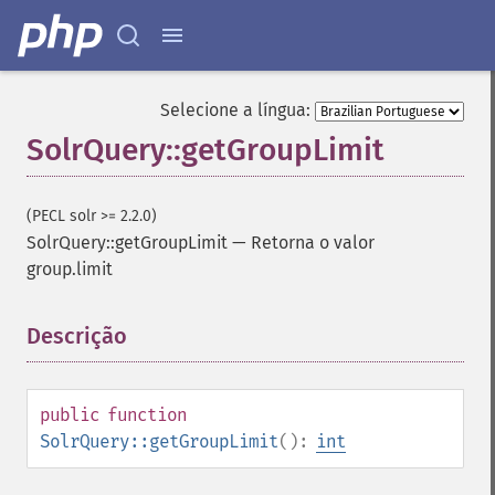
Selecione a língua:
SolrQuery::getGroupLimit
(PECL solr >= 2.2.0)
SolrQuery::getGroupLimit
—
Retorna o valor
group.limit
Descrição
¶
public
function
SolrQuery::getGroupLimit
():
int