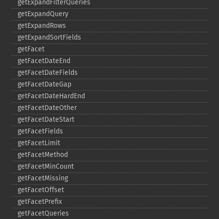
getExpandFilterQueries
getExpandQuery
getExpandRows
getExpandSortFields
getFacet
getFacetDateEnd
getFacetDateFields
getFacetDateGap
getFacetDateHardEnd
getFacetDateOther
getFacetDateStart
getFacetFields
getFacetLimit
getFacetMethod
getFacetMinCount
getFacetMissing
getFacetOffset
getFacetPrefix
getFacetQueries