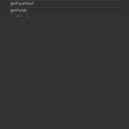
getFacetSort
getFields
getFilterQueries
getGroup
getGroupCachePercent
getGroupFacet
getGroupFields
getGroupFormat
getGroupFunctions
getGroupLimit
getGroupMain
getGroupNGroups
getGroupOffset
getGroupQueries
getGroupSortFields
getGroupTruncate
getHighlight
getHighlightAlternateField
getHighlightFields