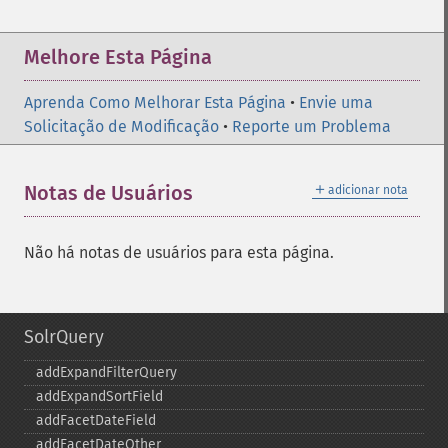
Melhore Esta Página
Aprenda Como Melhorar Esta Página
•
Envie uma
Solicitação de Modificação
•
Reporte um Problema
＋
Notas de Usuários
adicionar nota
Não há notas de usuários para esta página.
SolrQuery
addExpandFilterQuery
addExpandSortField
addFacetDateField
addFacetDateOther