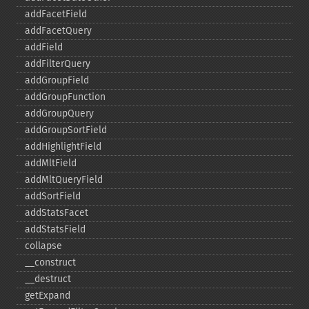
addFacetField
addFacetQuery
addField
addFilterQuery
addGroupField
addGroupFunction
addGroupQuery
addGroupSortField
addHighlightField
addMltField
addMltQueryField
addSortField
addStatsFacet
addStatsField
collapse
_​_​construct
_​_​destruct
getExpand