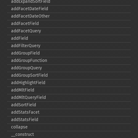
addExpandSortField
addFacetDateField
addFacetDateOther
addFacetField
addFacetQuery
addField
addFilterQuery
addGroupField
addGroupFunction
addGroupQuery
addGroupSortField
addHighlightField
addMltField
addMltQueryField
addSortField
addStatsFacet
addStatsField
collapse
_​_​construct