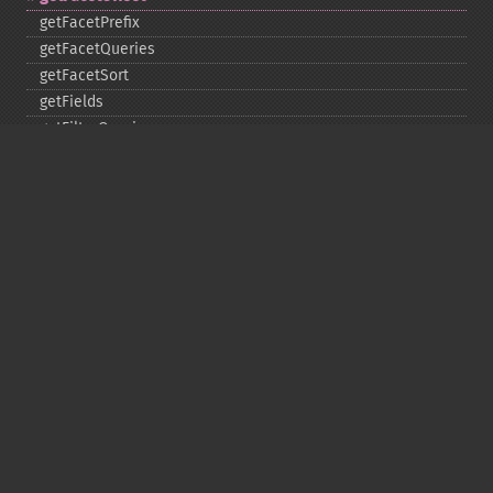
getFacetPrefix
getFacetQueries
getFacetSort
getFields
getFilterQueries
getGroup
getGroupCachePercent
getGroupFacet
getGroupFields
getGroupFormat
getGroupFunctions
getGroupLimit
getGroupMain
getGroupNGroups
getGroupOffset
getGroupQueries
getGroupSortFields
getGroupTruncate