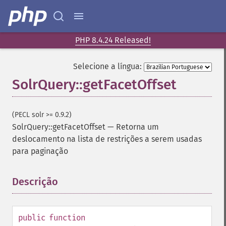
PHP 8.4.24 Released!
Selecione a língua:
SolrQuery::getFacetOffset
(PECL solr >= 0.9.2)
SolrQuery::getFacetOffset
—
Retorna um
deslocamento na lista de restrições a serem usadas
para paginação
Descrição
¶
public
function