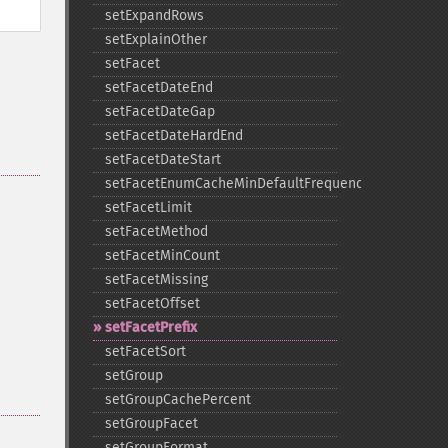
setExpandRows
setExplainOther
setFacet
setFacetDateEnd
setFacetDateGap
setFacetDateHardEnd
setFacetDateStart
setFacetEnumCacheMinDefaultFrequency
setFacetLimit
setFacetMethod
setFacetMinCount
setFacetMissing
setFacetOffset
setFacetPrefix
setFacetSort
setGroup
setGroupCachePercent
setGroupFacet
setGroupFormat