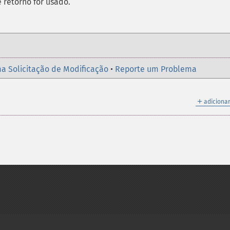
e retorno for usado.
a Solicitação de Modificação
•
Reporte um Problema
＋
adicionar