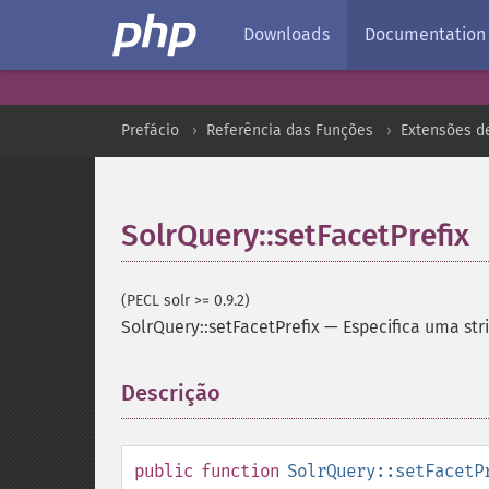
Downloads
Documentation
Prefácio
Referência das Funções
Extensões d
SolrQuery::setFacetPrefix
(PECL solr >= 0.9.2)
SolrQuery::setFacetPrefix
—
Especifica uma str
Descrição
¶
public
function
SolrQuery::setFacetP