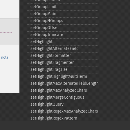
setGroupLimit
setGroupMain
setGroupNGroups
setGroupOffset
setGroupTruncate
setHighlight
setHighlightAlternateField
setHighlightFormatter
 nota
setHighlightFragmenter
setHighlightFragsize
setHighlightHighlightMultiTerm
setHighlightMaxAlternateFieldLength
setHighlightMaxAnalyzedChars
setHighlightMergeContiguous
setHighlightQuery
setHighlightRegexMaxAnalyzedChars
setHighlightRegexPattern
setHighlightRegexSlop