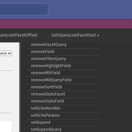
getTimeAllowed
removeExpandFilterQuery
removeExpandSortField
removeFacetDateField
removeFacetDateOther
uery::setFacetOffset
SolrQuery::setFacetSort »
removeFacetField
removeFacetQuery
removeField
removeFilterQuery
removeHighlightField
removeMltField
removeMltQueryField
removeSortField
removeStatsFacet
removeStatsField
setEchoHandler
setEchoParams
setExpand
setExpandQuery