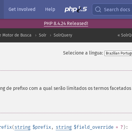
Get Involved
Help
Search docs
PHP 8.4.24 Released!
e Motor de Busca
Solr
SolrQuery
« SolrQ
Selecione a língua:
ing de prefixo com a qual serão limitados os termos facetados
refix
(
string
$prefix
,
string
$field_override
= ?
):